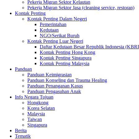
Pekerja Migran Sektor Kelautan
Pekerja Migran Sektor Jasa (cleaning service, restoran)
Kontak Penting
Kontak Penting Dalam Negeri
Pemerintahan
Kedutaan
NGO/Serikat Buruh
Kontak Penting Luar Negeri
Daftar Kedutaan Besar Republik Indonesia (KBRI
Kontak Penting Hong Kong
Kontak Penting Singapura
Kontak Penting Malaysia
Panduan
Panduan Keimigrasian
Panduan Konseling dan Trauma Healing
Panduan Penanganan Kasus
Panduan Pengasuhan Anak
Info Negara Tujuan
Hongkong
Korea Selatan
Malaysia
Taiwan
Singapura
Berita
Tematik