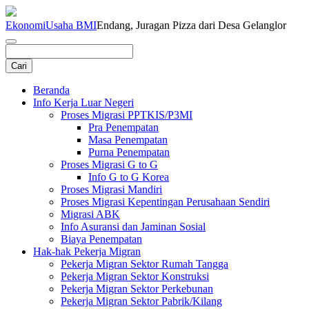
Ekonomi
Usaha BMI
Endang, Juragan Pizza dari Desa Gelanglor
Beranda
Info Kerja Luar Negeri
Proses Migrasi PPTKIS/P3MI
Pra Penempatan
Masa Penempatan
Purna Penempatan
Proses Migrasi G to G
Info G to G Korea
Proses Migrasi Mandiri
Proses Migrasi Kepentingan Perusahaan Sendiri
Migrasi ABK
Info Asuransi dan Jaminan Sosial
Biaya Penempatan
Hak-hak Pekerja Migran
Pekerja Migran Sektor Rumah Tangga
Pekerja Migran Sektor Konstruksi
Pekerja Migran Sektor Perkebunan
Pekerja Migran Sektor Pabrik/Kilang