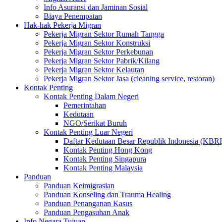
Info Asuransi dan Jaminan Sosial
Biaya Penempatan
Hak-hak Pekerja Migran
Pekerja Migran Sektor Rumah Tangga
Pekerja Migran Sektor Konstruksi
Pekerja Migran Sektor Perkebunan
Pekerja Migran Sektor Pabrik/Kilang
Pekerja Migran Sektor Kelautan
Pekerja Migran Sektor Jasa (cleaning service, restoran)
Kontak Penting
Kontak Penting Dalam Negeri
Pemerintahan
Kedutaan
NGO/Serikat Buruh
Kontak Penting Luar Negeri
Daftar Kedutaan Besar Republik Indonesia (KBRI
Kontak Penting Hong Kong
Kontak Penting Singapura
Kontak Penting Malaysia
Panduan
Panduan Keimigrasian
Panduan Konseling dan Trauma Healing
Panduan Penanganan Kasus
Panduan Pengasuhan Anak
Info Negara Tujuan