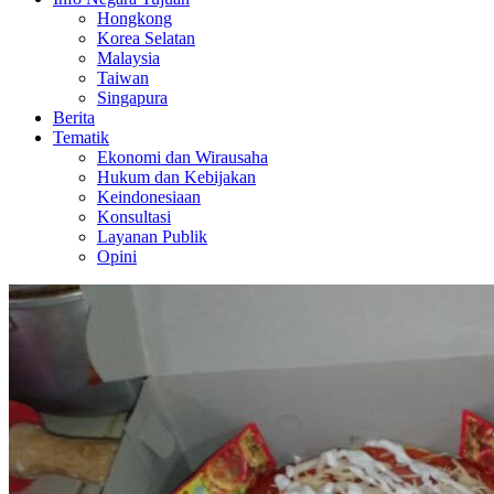
Hongkong
Korea Selatan
Malaysia
Taiwan
Singapura
Berita
Tematik
Ekonomi dan Wirausaha
Hukum dan Kebijakan
Keindonesiaan
Konsultasi
Layanan Publik
Opini