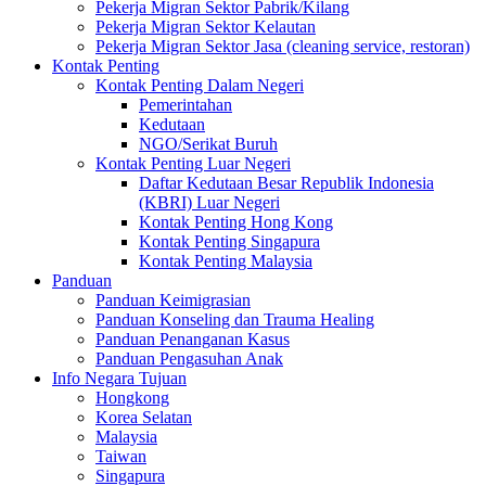
Pekerja Migran Sektor Pabrik/Kilang
Pekerja Migran Sektor Kelautan
Pekerja Migran Sektor Jasa (cleaning service, restoran)
Kontak Penting
Kontak Penting Dalam Negeri
Pemerintahan
Kedutaan
NGO/Serikat Buruh
Kontak Penting Luar Negeri
Daftar Kedutaan Besar Republik Indonesia
(KBRI) Luar Negeri
Kontak Penting Hong Kong
Kontak Penting Singapura
Kontak Penting Malaysia
Panduan
Panduan Keimigrasian
Panduan Konseling dan Trauma Healing
Panduan Penanganan Kasus
Panduan Pengasuhan Anak
Info Negara Tujuan
Hongkong
Korea Selatan
Malaysia
Taiwan
Singapura