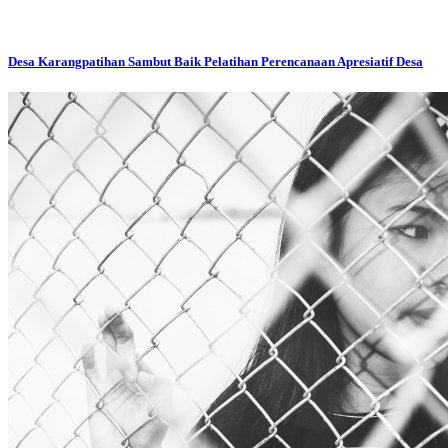
Desa Karangpatihan Sambut Baik Pelatihan Perencanaan Apresiatif Desa