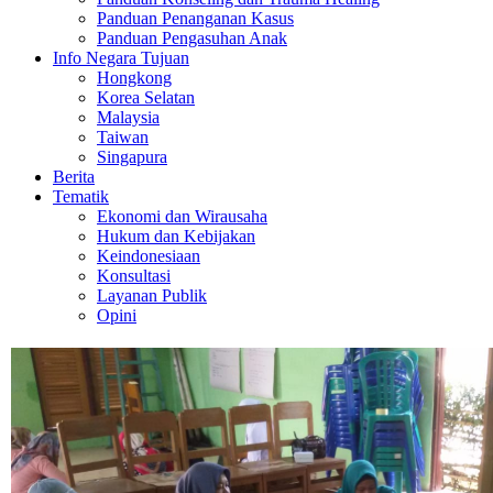
Panduan Penanganan Kasus
Panduan Pengasuhan Anak
Info Negara Tujuan
Hongkong
Korea Selatan
Malaysia
Taiwan
Singapura
Berita
Tematik
Ekonomi dan Wirausaha
Hukum dan Kebijakan
Keindonesiaan
Konsultasi
Layanan Publik
Opini