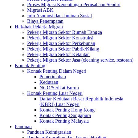
Proses Migrasi Kepentingan Perusahaan Sendiri
Migrasi ABK
Info Asuransi dan Jaminan Sosial
Biaya Penempatan
Hak-hak Pekerja Migran
Pekerja Migran Sektor Rumah Tangga
Pekerja Migran Sektor Konstruksi
Pekerja Migran Sektor Perkebunan
Pekerja Migran Sektor Pabrik/Kilang
Pekerja Migran Sektor Kelautan
Pekerja Migran Sektor Jasa (cleaning service, restoran)
Kontak Penting
Kontak Penting Dalam Negeri
Pemerintahan
Kedutaan
NGO/Serikat Buruh
Kontak Penting Luar Negeri
Daftar Kedutaan Besar Republik Indonesia
(KBRI) Luar Negeri
Kontak Penting Hong Kong
Kontak Penting Singapura
Kontak Penting Malaysia
Panduan
Panduan Keimigrasian
Panduan Konseling dan Trauma Healing