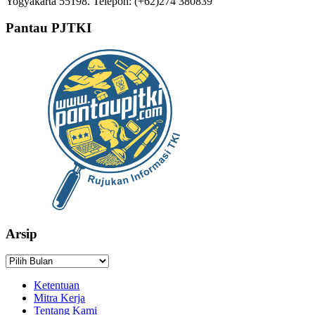
Yogyakarta 55198. Telepon: (+62)274 380839
Pantau PJTKI
Arsip
Arsip
Ketentuan
Mitra Kerja
Tentang Kami