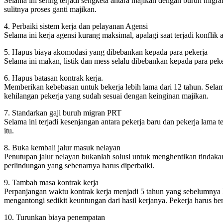
Selama ini sering terjadi sengketa antara majikan dengan buruh mig
sulitnya proses ganti majikan.
4. Perbaiki sistem kerja dan pelayanan Agensi
Selama ini kerja agensi kurang maksimal, apalagi saat terjadi konflik
5. Hapus biaya akomodasi yang dibebankan kepada para pekerja
Selama ini makan, listik dan mess selalu dibebankan kepada para peke
6. Hapus batasan kontrak kerja.
Memberikan kebebasan untuk bekerja lebih lama dari 12 tahun. Sela
kehilangan pekerja yang sudah sesuai dengan keinginan majikan.
7. Standarkan gaji buruh migran PRT
Selama ini terjadi kesenjangan antara pekerja baru dan pekerja lama 
itu.
8. Buka kembali jalur masuk nelayan
Penutupan jalur nelayan bukanlah solusi untuk menghentikan tindaka
perlindungan yang sebenarnya harus diperbaiki.
9. Tambah masa kontrak kerja
Perpanjangan waktu kontrak kerja menjadi 5 tahun yang sebelumnya 
mengantongi sedikit keuntungan dari hasil kerjanya. Pekerja harus be
10. Turunkan biaya penempatan