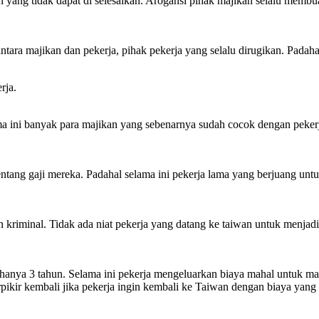
ran yang tidak dapat di selesaikan. Arogansi pihak majikan selalu me
 antara majikan dan pekerja, pihak pekerja yang selalu dirugikan. Pada
rja.
ma ini banyak para majikan yang sebenarnya sudah cocok dengan peker
tentang gaji mereka. Padahal selama ini pekerja lama yang berjuang unt
n kriminal. Tidak ada niat pekerja yang datang ke taiwan untuk menja
hanya 3 tahun. Selama ini pekerja mengeluarkan biaya mahal untuk ma
rpikir kembali jika pekerja ingin kembali ke Taiwan dengan biaya yang 