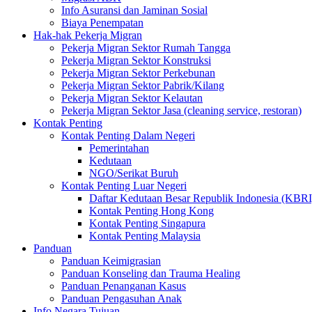
Info Asuransi dan Jaminan Sosial
Biaya Penempatan
Hak-hak Pekerja Migran
Pekerja Migran Sektor Rumah Tangga
Pekerja Migran Sektor Konstruksi
Pekerja Migran Sektor Perkebunan
Pekerja Migran Sektor Pabrik/Kilang
Pekerja Migran Sektor Kelautan
Pekerja Migran Sektor Jasa (cleaning service, restoran)
Kontak Penting
Kontak Penting Dalam Negeri
Pemerintahan
Kedutaan
NGO/Serikat Buruh
Kontak Penting Luar Negeri
Daftar Kedutaan Besar Republik Indonesia (KBRI
Kontak Penting Hong Kong
Kontak Penting Singapura
Kontak Penting Malaysia
Panduan
Panduan Keimigrasian
Panduan Konseling dan Trauma Healing
Panduan Penanganan Kasus
Panduan Pengasuhan Anak
Info Negara Tujuan