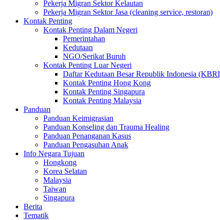
Pekerja Migran Sektor Kelautan
Pekerja Migran Sektor Jasa (cleaning service, restoran)
Kontak Penting
Kontak Penting Dalam Negeri
Pemerintahan
Kedutaan
NGO/Serikat Buruh
Kontak Penting Luar Negeri
Daftar Kedutaan Besar Republik Indonesia (KBRI
Kontak Penting Hong Kong
Kontak Penting Singapura
Kontak Penting Malaysia
Panduan
Panduan Keimigrasian
Panduan Konseling dan Trauma Healing
Panduan Penanganan Kasus
Panduan Pengasuhan Anak
Info Negara Tujuan
Hongkong
Korea Selatan
Malaysia
Taiwan
Singapura
Berita
Tematik