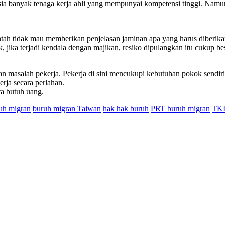
sia banyak tenaga kerja ahli yang mempunyai kompetensi tinggi. Namu
intah tidak mau memberikan penjelasan jaminan apa yang harus diberi
ik, jika terjadi kendala dengan majikan, resiko dipulangkan itu cukup
an masalah pekerja. Pekerja di sini mencukupi kebutuhan pokok sendir
rja secara perlahan.
ta butuh uang.
uh migran
buruh migran Taiwan
hak hak buruh
PRT buruh migran
TKI