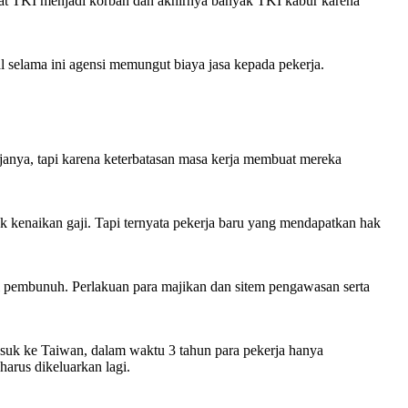
mbuat TKI menjadi korban dan akhirnya banyak TKI kabur karena
hal selama ini agensi memungut biaya jasa kepada pekerja.
janya, tapi karena keterbatasan masa kerja membuat mereka
uk kenaikan gaji. Tapi ternyata pekerja baru yang mendapatkan hak
di pembunuh. Perlakuan para majikan dan sitem pengawasan serta
suk ke Taiwan, dalam waktu 3 tahun para pekerja hanya
harus dikeluarkan lagi.