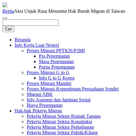
Berita
Aksi Unjuk Rasa Menuntut Hak Buruh Migran di Taiwan
Beranda
Info Kerja Luar Negeri
Proses Migrasi PPTKIS/P3MI
Pra Penempatan
Masa Penempatan
Purna Penempatan
Proses Migrasi G to G
Info G to G Korea
Proses Migrasi Mandiri
Proses Migrasi Kepentingan Perusahaan Sendiri
Migrasi ABK
Info Asuransi dan Jaminan Sosial
Biaya Penempatan
Hak-hak Pekerja Migran
Pekerja Migran Sektor Rumah Tangga
Pekerja Migran Sektor Konstruksi
Pekerja Migran Sektor Perkebunan
Pekerja Migran Sektor Pabrik/Kilang