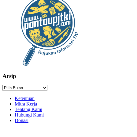
Arsip
Arsip
Ketentuan
Mitra Kerja
Tentang Kami
Hubungi Kami
Donasi