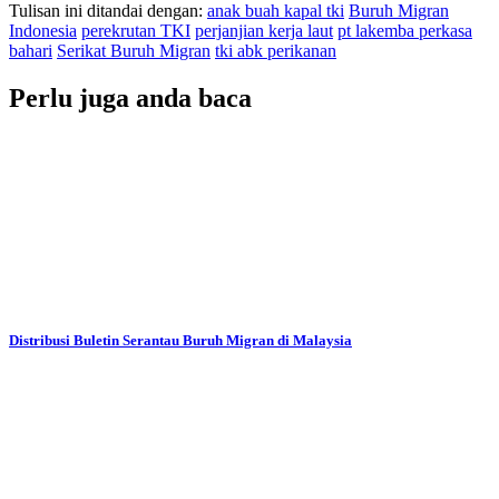
Tulisan ini ditandai dengan:
anak buah kapal tki
Buruh Migran
Indonesia
perekrutan TKI
perjanjian kerja laut
pt lakemba perkasa
bahari
Serikat Buruh Migran
tki abk perikanan
Perlu juga anda baca
Distribusi Buletin Serantau Buruh Migran di Malaysia