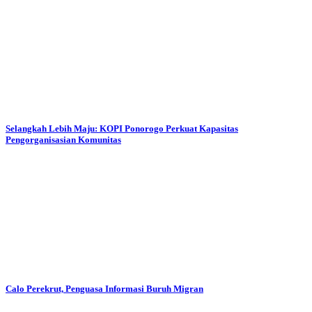
Selangkah Lebih Maju: KOPI Ponorogo Perkuat Kapasitas
Pengorganisasian Komunitas
Calo Perekrut, Penguasa Informasi Buruh Migran