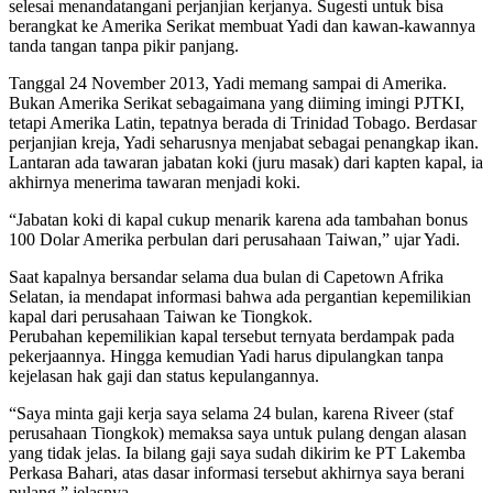
selesai menandatangani perjanjian kerjanya. Sugesti untuk bisa
berangkat ke Amerika Serikat membuat Yadi dan kawan-kawannya
tanda tangan tanpa pikir panjang.
Tanggal 24 November 2013, Yadi memang sampai di Amerika.
Bukan Amerika Serikat sebagaimana yang diiming imingi PJTKI,
tetapi Amerika Latin, tepatnya berada di Trinidad Tobago. Berdasar
perjanjian kreja, Yadi seharusnya menjabat sebagai penangkap ikan.
Lantaran ada tawaran jabatan koki (juru masak) dari kapten kapal, ia
akhirnya menerima tawaran menjadi koki.
“Jabatan koki di kapal cukup menarik karena ada tambahan bonus
100 Dolar Amerika perbulan dari perusahaan Taiwan,” ujar Yadi.
Saat kapalnya bersandar selama dua bulan di Capetown Afrika
Selatan, ia mendapat informasi bahwa ada pergantian kepemilikian
kapal dari perusahaan Taiwan ke Tiongkok.
Perubahan kepemilikian kapal tersebut ternyata berdampak pada
pekerjaannya. Hingga kemudian Yadi harus dipulangkan tanpa
kejelasan hak gaji dan status kepulangannya.
“Saya minta gaji kerja saya selama 24 bulan, karena Riveer (staf
perusahaan Tiongkok) memaksa saya untuk pulang dengan alasan
yang tidak jelas. Ia bilang gaji saya sudah dikirim ke PT Lakemba
Perkasa Bahari, atas dasar informasi tersebut akhirnya saya berani
pulang,” jelasnya.