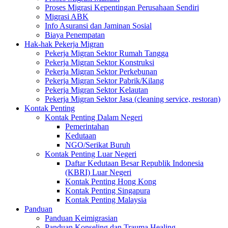
Proses Migrasi Kepentingan Perusahaan Sendiri
Migrasi ABK
Info Asuransi dan Jaminan Sosial
Biaya Penempatan
Hak-hak Pekerja Migran
Pekerja Migran Sektor Rumah Tangga
Pekerja Migran Sektor Konstruksi
Pekerja Migran Sektor Perkebunan
Pekerja Migran Sektor Pabrik/Kilang
Pekerja Migran Sektor Kelautan
Pekerja Migran Sektor Jasa (cleaning service, restoran)
Kontak Penting
Kontak Penting Dalam Negeri
Pemerintahan
Kedutaan
NGO/Serikat Buruh
Kontak Penting Luar Negeri
Daftar Kedutaan Besar Republik Indonesia
(KBRI) Luar Negeri
Kontak Penting Hong Kong
Kontak Penting Singapura
Kontak Penting Malaysia
Panduan
Panduan Keimigrasian
Panduan Konseling dan Trauma Healing