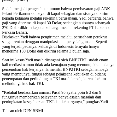
Sudah menjadi pengetahuan umum bahwa pembayaran gaji ABK
Pelaut Perikanan s dibayar di kapal sebagian dan sisanya dikirim
kepada keluarga melalui rekening perusahaan. Yadi bercerita bahwa
gaji yang diterima di kapal 30 Dolar, sedangkan sisanya sebanyak
270 Dolar dikirim kepada keluarga melalui rekening PT Lakemba
Perkasa Bahari.
Dijelaskan Yadi bahwa pengiriman melalui perusahaan perekrut
sangat rentan denggan manipulasi atau penyalahgunaan. Seperti
yang terjadi padanya, keluarga di Indonesia ternyata hanya
menerima 150 Dolar dan dikirim selama 3 bulan saja.
Saat ini kasus Yadi masih ditangani oleh BNP2TKI, sudah enam
kali mediasi namun tidak ada kemajuan yang menunujukkan adanya
pemenuhan hak kerjanya. Ia menilai BNP2TKI sebagai lembaga
yang mempunyai fungsi sebagai pelaksana kebijakan di bidang
penempatan dan perlindungan TKI masih lemah, karena belum
melindungi hak-hak TKI.
“Padahal berdasarkan amanat Pasal 95 ayat 2 poin b 3 dan 9
fungsinya memberikan pelayanan penyelesaian masalah dan
peningkatan kesejahteraan TKI dan keluarganya,” pungkas Yadi.
Tulisan oleh DPN SBMI