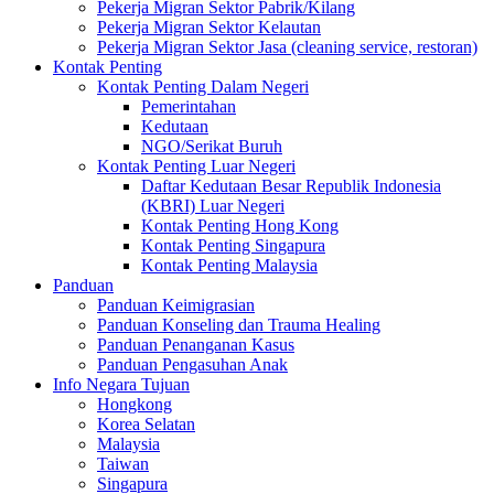
Pekerja Migran Sektor Pabrik/Kilang
Pekerja Migran Sektor Kelautan
Pekerja Migran Sektor Jasa (cleaning service, restoran)
Kontak Penting
Kontak Penting Dalam Negeri
Pemerintahan
Kedutaan
NGO/Serikat Buruh
Kontak Penting Luar Negeri
Daftar Kedutaan Besar Republik Indonesia
(KBRI) Luar Negeri
Kontak Penting Hong Kong
Kontak Penting Singapura
Kontak Penting Malaysia
Panduan
Panduan Keimigrasian
Panduan Konseling dan Trauma Healing
Panduan Penanganan Kasus
Panduan Pengasuhan Anak
Info Negara Tujuan
Hongkong
Korea Selatan
Malaysia
Taiwan
Singapura