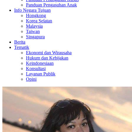
Panduan Pengasuhan Anak
Info Negara Tujuan
Hongkong
Korea Selatan
Malaysia
Taiwan
Singapura
Berita
Tematik
Ekonomi dan Wirausaha
Hukum dan Kebijakan
Keindonesiaan
Konsultasi
Layanan Publik
Opini