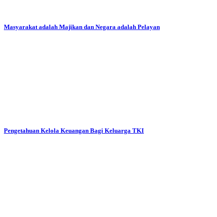
Masyarakat adalah Majikan dan Negara adalah Pelayan
Pengetahuan Kelola Keuangan Bagi Keluarga TKI