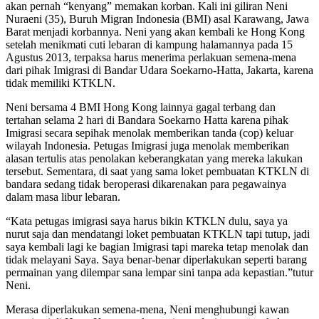
akan pernah “kenyang” memakan korban. Kali ini giliran Neni
Nuraeni (35), Buruh Migran Indonesia (BMI) asal Karawang, Jawa
Barat menjadi korbannya. Neni yang akan kembali ke Hong Kong
setelah menikmati cuti lebaran di kampung halamannya pada 15
Agustus 2013, terpaksa harus menerima perlakuan semena-mena
dari pihak Imigrasi di Bandar Udara Soekarno-Hatta, Jakarta, karena
tidak memiliki KTKLN.
Neni bersama 4 BMI Hong Kong lainnya gagal terbang dan
tertahan selama 2 hari di Bandara Soekarno Hatta karena pihak
Imigrasi secara sepihak menolak memberikan tanda (cop) keluar
wilayah Indonesia. Petugas Imigrasi juga menolak memberikan
alasan tertulis atas penolakan keberangkatan yang mereka lakukan
tersebut. Sementara, di saat yang sama loket pembuatan KTKLN di
bandara sedang tidak beroperasi dikarenakan para pegawainya
dalam masa libur lebaran.
“Kata petugas imigrasi saya harus bikin KTKLN dulu, saya ya
nurut saja dan mendatangi loket pembuatan KTKLN tapi tutup, jadi
saya kembali lagi ke bagian Imigrasi tapi mareka tetap menolak dan
tidak melayani Saya. Saya benar-benar diperlakukan seperti barang
permainan yang dilempar sana lempar sini tanpa ada kepastian.”tutur
Neni.
Merasa diperlakukan semena-mena, Neni menghubungi kawan