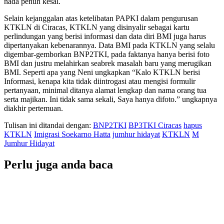
nada penuh kesal.
Selain kejanggalan atas ketelibatan PAPKI dalam pengurusan
KTKLN di Ciracas, KTKLN yang disinyalir sebagai kartu
perlindungan yang berisi informasi dan data diri BMI juga harus
dipertanyakan kebenarannya. Data BMI pada KTKLN yang selalu
digembar-gemborkan BNP2TKI, pada faktanya hanya berisi foto
BMI dan justru melahirkan seabrek masalah baru yang merugikan
BMI. Seperti apa yang Neni ungkapkan “Kalo KTKLN berisi
Informasi, kenapa kita tidak diintrogasi atau mengisi formulir
pertanyaan, minimal ditanya alamat lengkap dan nama orang tua
serta majikan. Ini tidak sama sekali, Saya hanya difoto.” ungkapnya
diakhir pertemuan.
Tulisan ini ditandai dengan:
BNP2TKI
BP3TKI Ciracas
hapus
KTKLN
Imigrasi Soekarno Hatta
jumhur hidayat
KTKLN
M
Jumhur Hidayat
Perlu juga anda baca