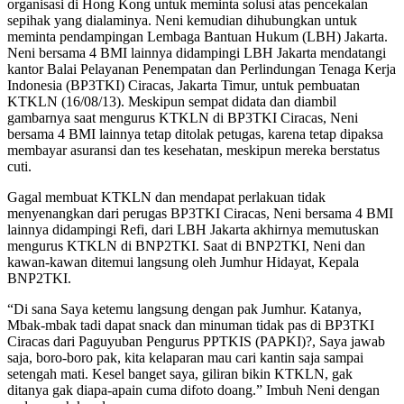
organisasi di Hong Kong untuk meminta solusi atas pencekalan
sepihak yang dialaminya. Neni kemudian dihubungkan untuk
meminta pendampingan Lembaga Bantuan Hukum (LBH) Jakarta.
Neni bersama 4 BMI lainnya didampingi LBH Jakarta mendatangi
kantor Balai Pelayanan Penempatan dan Perlindungan Tenaga Kerja
Indonesia (BP3TKI) Ciracas, Jakarta Timur, untuk pembuatan
KTKLN (16/08/13). Meskipun sempat didata dan diambil
gambarnya saat mengurus KTKLN di BP3TKI Ciracas, Neni
bersama 4 BMI lainnya tetap ditolak petugas, karena tetap dipaksa
membayar asuransi dan tes kesehatan, meskipun mereka berstatus
cuti.
Gagal membuat KTKLN dan mendapat perlakuan tidak
menyenangkan dari perugas BP3TKI Ciracas, Neni bersama 4 BMI
lainnya didampingi Refi, dari LBH Jakarta akhirnya memutuskan
mengurus KTKLN di BNP2TKI. Saat di BNP2TKI, Neni dan
kawan-kawan ditemui langsung oleh Jumhur Hidayat, Kepala
BNP2TKI.
“Di sana Saya ketemu langsung dengan pak Jumhur. Katanya,
Mbak-mbak tadi dapat snack dan minuman tidak pas di BP3TKI
Ciracas dari Paguyuban Pengurus PPTKIS (PAPKI)?, Saya jawab
saja, boro-boro pak, kita kelaparan mau cari kantin saja sampai
setengah mati. Kesel banget saya, giliran bikin KTKLN, gak
ditanya gak diapa-apain cuma difoto doang.” Imbuh Neni dengan