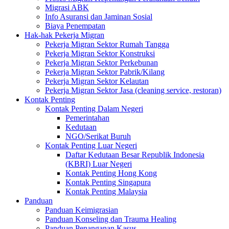
Migrasi ABK
Info Asuransi dan Jaminan Sosial
Biaya Penempatan
Hak-hak Pekerja Migran
Pekerja Migran Sektor Rumah Tangga
Pekerja Migran Sektor Konstruksi
Pekerja Migran Sektor Perkebunan
Pekerja Migran Sektor Pabrik/Kilang
Pekerja Migran Sektor Kelautan
Pekerja Migran Sektor Jasa (cleaning service, restoran)
Kontak Penting
Kontak Penting Dalam Negeri
Pemerintahan
Kedutaan
NGO/Serikat Buruh
Kontak Penting Luar Negeri
Daftar Kedutaan Besar Republik Indonesia
(KBRI) Luar Negeri
Kontak Penting Hong Kong
Kontak Penting Singapura
Kontak Penting Malaysia
Panduan
Panduan Keimigrasian
Panduan Konseling dan Trauma Healing
Panduan Penanganan Kasus