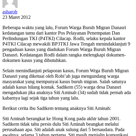
asharoh
23 Maret 2012
Beberapa waktu yang lalu, Forum Warga Buruh Migran Danasri
kedatangan tamu dari kantor Pos Pelayanan Penempatan Dan
Perlindungan TKI (P4TKI) Cilacap. Rodli, selaku kepala kantor
P4TKI Cilacap mewakili BP3TKI Jawa Tengah menindaklanjuti 9
pengaduan kasus yang diadukan Forum Warga Buruh Migran
Danasri. Kedatangan Rodli dalam rangka melengkapi dokumen-
dokumen kasus yang dibutuhkan.
Selain menindlanjuti pelaporan kasus, Forum Wrga Buruh Migran
Danasri yang diketuai oleh Robi’ah juga mengundang warga
masyarakat yang mempunyai kasus buruh migran. Salah satunya
adalah kasus hilang kontak. Sadikem (55) warga desa Danasri
mengadukan jika anaknya Siti Aminah (34) sudah tidak pernah ada
kabarnya lagi sejak tiga tahun yang lalu.
Berikut cerita ibu Sadikem tentang anaknya Siti Aminah:
Siti Aminah berangkat ke Hong Kong pada akhir tahun 2001.
Sadikem tidak tahu persis dulu Siti Aminah beangkat melalui
perusahaan apa. Siti adalah anak sulung dari 5 bersaudara. Pada
awalnya, selama 3 tahun pertama, Siti masih menjalin komunikasi