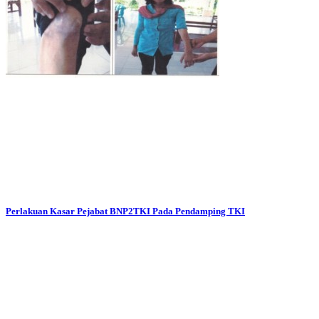
Perlakuan Kasar Pejabat BNP2TKI Pada Pendamping TKI