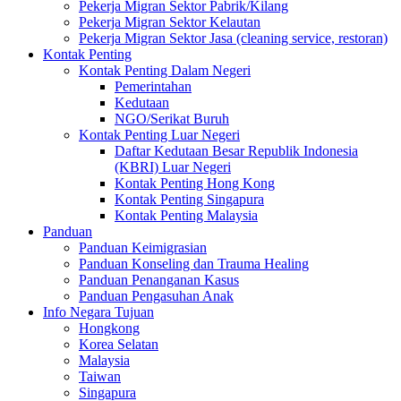
Pekerja Migran Sektor Pabrik/Kilang
Pekerja Migran Sektor Kelautan
Pekerja Migran Sektor Jasa (cleaning service, restoran)
Kontak Penting
Kontak Penting Dalam Negeri
Pemerintahan
Kedutaan
NGO/Serikat Buruh
Kontak Penting Luar Negeri
Daftar Kedutaan Besar Republik Indonesia
(KBRI) Luar Negeri
Kontak Penting Hong Kong
Kontak Penting Singapura
Kontak Penting Malaysia
Panduan
Panduan Keimigrasian
Panduan Konseling dan Trauma Healing
Panduan Penanganan Kasus
Panduan Pengasuhan Anak
Info Negara Tujuan
Hongkong
Korea Selatan
Malaysia
Taiwan
Singapura