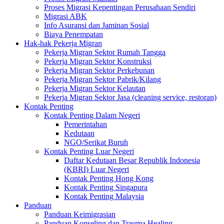
Proses Migrasi Kepentingan Perusahaan Sendiri
Migrasi ABK
Info Asuransi dan Jaminan Sosial
Biaya Penempatan
Hak-hak Pekerja Migran
Pekerja Migran Sektor Rumah Tangga
Pekerja Migran Sektor Konstruksi
Pekerja Migran Sektor Perkebunan
Pekerja Migran Sektor Pabrik/Kilang
Pekerja Migran Sektor Kelautan
Pekerja Migran Sektor Jasa (cleaning service, restoran)
Kontak Penting
Kontak Penting Dalam Negeri
Pemerintahan
Kedutaan
NGO/Serikat Buruh
Kontak Penting Luar Negeri
Daftar Kedutaan Besar Republik Indonesia
(KBRI) Luar Negeri
Kontak Penting Hong Kong
Kontak Penting Singapura
Kontak Penting Malaysia
Panduan
Panduan Keimigrasian
Panduan Konseling dan Trauma Healing