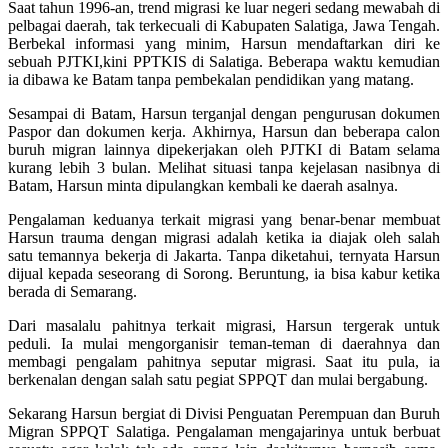
Saat tahun 1996-an, trend migrasi ke luar negeri sedang mewabah di
pelbagai daerah, tak terkecuali di Kabupaten Salatiga, Jawa Tengah.
Berbekal informasi yang minim, Harsun mendaftarkan diri ke
sebuah PJTKI,kini PPTKIS di Salatiga. Beberapa waktu kemudian
ia dibawa ke Batam tanpa pembekalan pendidikan yang matang.
Sesampai di Batam, Harsun terganjal dengan pengurusan dokumen
Paspor dan dokumen kerja. Akhirnya, Harsun dan beberapa calon
buruh migran lainnya dipekerjakan oleh PJTKI di Batam selama
kurang lebih 3 bulan. Melihat situasi tanpa kejelasan nasibnya di
Batam, Harsun minta dipulangkan kembali ke daerah asalnya.
Pengalaman keduanya terkait migrasi yang benar-benar membuat
Harsun trauma dengan migrasi adalah ketika ia diajak oleh salah
satu temannya bekerja di Jakarta. Tanpa diketahui, ternyata Harsun
dijual kepada seseorang di Sorong. Beruntung, ia bisa kabur ketika
berada di Semarang.
Dari masalalu pahitnya terkait migrasi, Harsun tergerak untuk
peduli. Ia mulai mengorganisir teman-teman di daerahnya dan
membagi pengalam pahitnya seputar migrasi. Saat itu pula, ia
berkenalan dengan salah satu pegiat SPPQT dan mulai bergabung.
Sekarang Harsun bergiat di Divisi Penguatan Perempuan dan Buruh
Migran SPPQT Salatiga. Pengalaman mengajarinya untuk berbuat