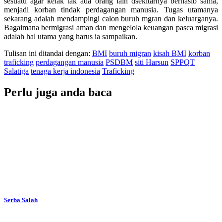
sesuatu agar kelak tak ada orang lain dsekitarnya bernasib sama,
menjadi korban tindak perdagangan manusia. Tugas utamanya
sekarang adalah mendampingi calon buruh mgran dan keluarganya.
Bagaimana bermigrasi aman dan mengelola keuangan pasca migrasi
adalah hal utama yang harus ia sampaikan.
Tulisan ini ditandai dengan:
BMI
buruh migran
kisah BMI
korban
traficking
perdagangan manusia
PSDBM
siti Harsun
SPPQT
Salatiga
tenaga kerja indonesia
Traficking
Perlu juga anda baca
Serba Salah