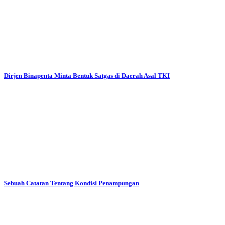
Dirjen Binapenta Minta Bentuk Satgas di Daerah Asal TKI
Sebuah Catatan Tentang Kondisi Penampungan