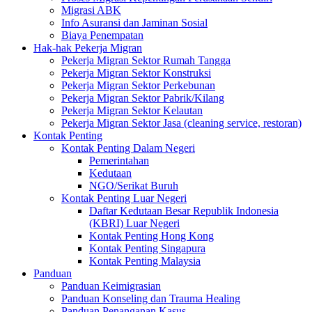
Migrasi ABK
Info Asuransi dan Jaminan Sosial
Biaya Penempatan
Hak-hak Pekerja Migran
Pekerja Migran Sektor Rumah Tangga
Pekerja Migran Sektor Konstruksi
Pekerja Migran Sektor Perkebunan
Pekerja Migran Sektor Pabrik/Kilang
Pekerja Migran Sektor Kelautan
Pekerja Migran Sektor Jasa (cleaning service, restoran)
Kontak Penting
Kontak Penting Dalam Negeri
Pemerintahan
Kedutaan
NGO/Serikat Buruh
Kontak Penting Luar Negeri
Daftar Kedutaan Besar Republik Indonesia
(KBRI) Luar Negeri
Kontak Penting Hong Kong
Kontak Penting Singapura
Kontak Penting Malaysia
Panduan
Panduan Keimigrasian
Panduan Konseling dan Trauma Healing
Panduan Penanganan Kasus