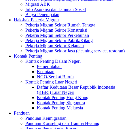
Migrasi ABK
Info Asuransi dan Jaminan Sosial
Biaya Penempatan
Hak-hak Pekerja Migran
Pekerja Migran Sektor Rumah Tangga
Pekerja Migran Sektor Konstruksi
Pekerja Migran Sektor Perkebunan
Pekerja Migran Sektor Pabrik/Kilang
Pekerja Migran Sektor Kelautan
Pekerja Migran Sektor Jasa (cleaning service, restoran)
Kontak Penting
Kontak Penting Dalam Negeri
Pemerintahan
Kedutaan
NGO/Serikat Buruh
Kontak Penting Luar Negeri
Daftar Kedutaan Besar Republik Indonesia
(KBRI) Luar Negeri
Kontak Penting Hong Kong
Kontak Penting Singapura
Kontak Penting Malaysia
Panduan
Panduan Keimigrasian
Panduan Konseling dan Trauma Healing
Panduan Penanganan Kasus