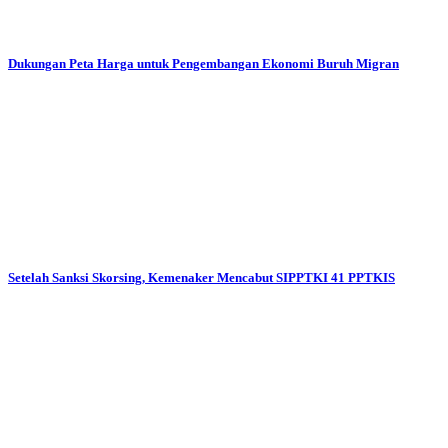
Dukungan Peta Harga untuk Pengembangan Ekonomi Buruh Migran
Setelah Sanksi Skorsing, Kemenaker Mencabut SIPPTKI 41 PPTKIS