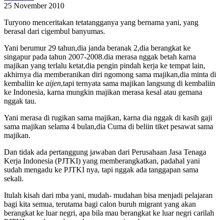
25 November 2010
Turyono menceritakan tetatangganya yang bernama yani, yang
berasal dari cigembul banyumas.
Yani berumur 29 tahun,dia janda beranak 2,dia berangkat ke
singapur pada tahun 2007-2008.dia merasa nggak betah karna
majikan yang terlalu ketat,dia pengin pindah kerja ke tempat lain,
akhirnya dia memberanikan diri ngomong sama majikan,dia minta di
kembaliin ke
aijen
,tapi ternyata sama majikan langsung di kembaliin
ke Indonesia, karna mungkin majikan merasa kesal atau gemana
nggak tau.
Yani merasa di rugikan sama majikan, karna dia nggak di kasih gaji
sama majikan selama 4 bulan,dia Cuma di beliin tiket pesawat sama
majikan.
Dan tidak ada pertanggung jawaban dari Perusahaan Jasa Tenaga
Kerja Indonesia (PJTKI) yang memberangkatkan, padahal yani
sudah mengadu ke PJTKI nya, tapi nggak ada tanggapan sama
sekali.
Itulah kisah dari mba yani, mudah- mudahan bisa menjadi pelajaran
bagi kita semua, terutama bagi calon buruh migrant yang akan
berangkat ke luar negri, apa bila mau berangkat ke luar negri carilah