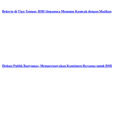
Bekerja di Tiga Tempat, BMI Singapura Memutus Kontrak dengan Majikan
Diskusi Publik Banyumas, Mempertanyakan Komitmen Bersama untuk BMI