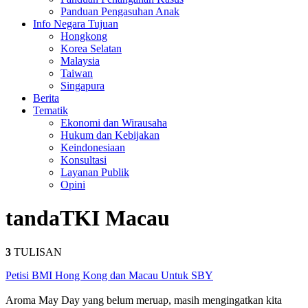
Panduan Pengasuhan Anak
Info Negara Tujuan
Hongkong
Korea Selatan
Malaysia
Taiwan
Singapura
Berita
Tematik
Ekonomi dan Wirausaha
Hukum dan Kebijakan
Keindonesiaan
Konsultasi
Layanan Publik
Opini
tanda
TKI Macau
3
TULISAN
Petisi BMI Hong Kong dan Macau Untuk SBY
Aroma May Day yang belum meruap, masih mengingatkan kita