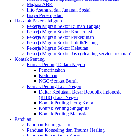
Migrasi ABK
Info Asuransi dan Jaminan Sosial
Biaya Penempatan
Hak-hak Pekerja Migran
Pekerja Migran Sektor Rumah Tangga
Pekerja Migran Sektor Konstruksi
Pekerja Migran Sektor Perkebunan
Pekerja Migran Sektor Pabrik/Kilang
Pekerja Migran Sektor Kelautan
Pekerja Migran Sektor Jasa (cleaning service, restoran)
Kontak Penting
Kontak Penting Dalam Negeri
Pemerintahan
Kedutaan
NGO/Serikat Buruh
Kontak Penting Luar Negeri
Daftar Kedutaan Besar Republik Indonesia
(KBRI) Luar Negeri
Kontak Penting Hong Kong
Kontak Penting Singapura
Kontak Penting Malaysia
Panduan
Panduan Keimigrasian
Panduan Konseling dan Trauma Healing
Panduan Penanganan Kasus