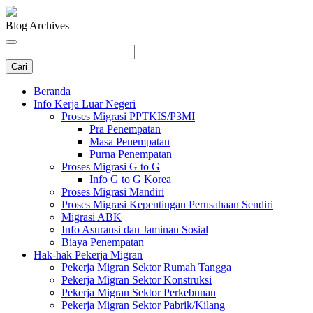
Blog Archives
Beranda
Info Kerja Luar Negeri
Proses Migrasi PPTKIS/P3MI
Pra Penempatan
Masa Penempatan
Purna Penempatan
Proses Migrasi G to G
Info G to G Korea
Proses Migrasi Mandiri
Proses Migrasi Kepentingan Perusahaan Sendiri
Migrasi ABK
Info Asuransi dan Jaminan Sosial
Biaya Penempatan
Hak-hak Pekerja Migran
Pekerja Migran Sektor Rumah Tangga
Pekerja Migran Sektor Konstruksi
Pekerja Migran Sektor Perkebunan
Pekerja Migran Sektor Pabrik/Kilang