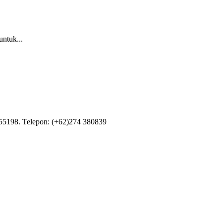
untuk...
55198. Telepon: (+62)274 380839