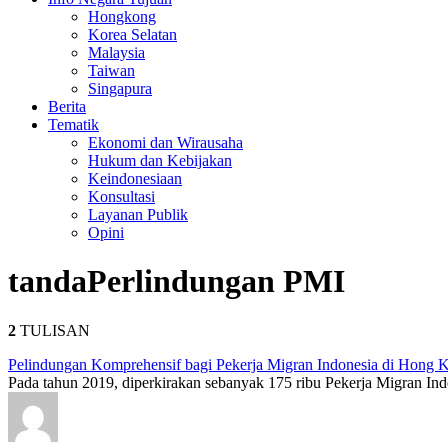
Hongkong
Korea Selatan
Malaysia
Taiwan
Singapura
Berita
Tematik
Ekonomi dan Wirausaha
Hukum dan Kebijakan
Keindonesiaan
Konsultasi
Layanan Publik
Opini
tanda
Perlindungan PMI
2
TULISAN
Pelindungan Komprehensif bagi Pekerja Migran Indonesia di Hong 
Pada tahun 2019, diperkirakan sebanyak 175 ribu Pekerja Migran Ind