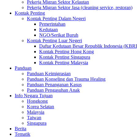
Pekerja Migran Sektor Kelautan
Pekerja Migran Sektor Jasa (cleaning service, restoran)
Kontak Penting
Kontak Penting Dalam Negeri
Pemerintahan
Kedutaan
NGO/Serikat Buruh
Kontak Penting Luar Negeri
Daftar Kedutaan Besar Republik Indonesia (KBRI
Kontak Penting Hong Kong
Kontak Penting Singapura
Kontak Penting Malaysia
Panduan
Panduan Keimigrasian
Panduan Konseling dan Trauma Healing
Panduan Penanganan Kasus
Panduan Pengasuhan Anak
Info Negara Tujuan
Hongkong
Korea Selatan
Malaysia
Taiwan
Singapura
Berita
Tematik