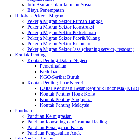
Info Asuransi dan Jaminan Sosial
Biaya Penempatan
Hak-hak Pekerja Migran
Pekerja Migran Sektor Rumah Tangga
Pekerja Migran Sektor Konstruksi
Pekerja Migran Sektor Perkebunan
Pekerja Migran Sektor Pabrik/Kilang
Pekerja Migran Sektor Kelautan
Pekerja Migran Sektor Jasa (cleaning service, restoran)
Kontak Penting
Kontak Penting Dalam Negeri
Pemerintahan
Kedutaan
NGO/Serikat Buruh
Kontak Penting Luar Negeri
Daftar Kedutaan Besar Republik Indonesia (KBRI
Kontak Penting Hong Kong
Kontak Penting Singapura
Kontak Penting Malaysia
Panduan
Panduan Keimigrasian
Panduan Konseling dan Trauma Healing
Panduan Penanganan Kasus
Panduan Pengasuhan Anak
Info Negara Tujuan