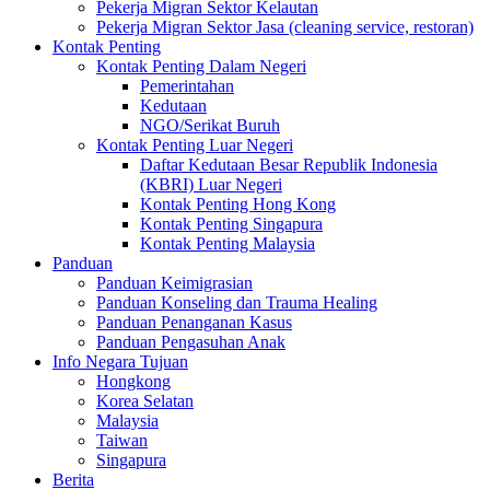
Pekerja Migran Sektor Kelautan
Pekerja Migran Sektor Jasa (cleaning service, restoran)
Kontak Penting
Kontak Penting Dalam Negeri
Pemerintahan
Kedutaan
NGO/Serikat Buruh
Kontak Penting Luar Negeri
Daftar Kedutaan Besar Republik Indonesia
(KBRI) Luar Negeri
Kontak Penting Hong Kong
Kontak Penting Singapura
Kontak Penting Malaysia
Panduan
Panduan Keimigrasian
Panduan Konseling dan Trauma Healing
Panduan Penanganan Kasus
Panduan Pengasuhan Anak
Info Negara Tujuan
Hongkong
Korea Selatan
Malaysia
Taiwan
Singapura
Berita