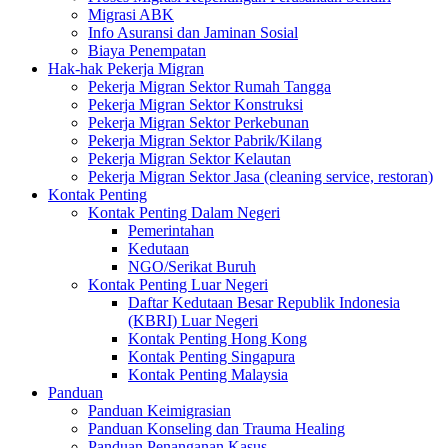
Migrasi ABK
Info Asuransi dan Jaminan Sosial
Biaya Penempatan
Hak-hak Pekerja Migran
Pekerja Migran Sektor Rumah Tangga
Pekerja Migran Sektor Konstruksi
Pekerja Migran Sektor Perkebunan
Pekerja Migran Sektor Pabrik/Kilang
Pekerja Migran Sektor Kelautan
Pekerja Migran Sektor Jasa (cleaning service, restoran)
Kontak Penting
Kontak Penting Dalam Negeri
Pemerintahan
Kedutaan
NGO/Serikat Buruh
Kontak Penting Luar Negeri
Daftar Kedutaan Besar Republik Indonesia
(KBRI) Luar Negeri
Kontak Penting Hong Kong
Kontak Penting Singapura
Kontak Penting Malaysia
Panduan
Panduan Keimigrasian
Panduan Konseling dan Trauma Healing
Panduan Penanganan Kasus