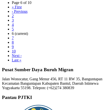
Page 6 of 10
«
First
‹
Previous
2
3
4
5
6
(current)
7
8
9
10
Next
›
Last
»
Pusat Sumber Daya Buruh Migran
Jalan Wonocatur, Gang Menur 456, RT 11 RW 35, Banguntapan
Kecamatan Banguntapan Kabupaten Bantul, Daerah Istimewa
Yogyakarta 55198. Telepon: (+62)274 380839
Pantau PJTKI