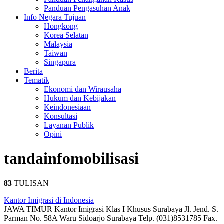
Panduan Pengasuhan Anak
Info Negara Tujuan
Hongkong
Korea Selatan
Malaysia
Taiwan
Singapura
Berita
Tematik
Ekonomi dan Wirausaha
Hukum dan Kebijakan
Keindonesiaan
Konsultasi
Layanan Publik
Opini
tanda
infomobilisasi
83
TULISAN
Kantor Imigrasi di Indonesia
JAWA TIMUR Kantor Imigrasi Klas I Khusus Surabaya Jl. Jend. S.
Parman No. 58A Waru Sidoarjo Surabaya Telp. (031)8531785 Fax.