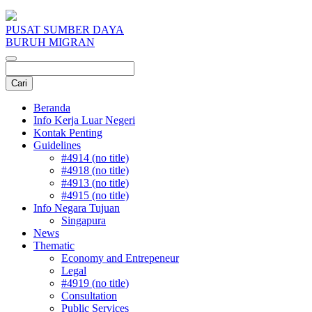
PUSAT SUMBER DAYA
BURUH MIGRAN
Beranda
Info Kerja Luar Negeri
Kontak Penting
Guidelines
#4914 (no title)
#4918 (no title)
#4913 (no title)
#4915 (no title)
Info Negara Tujuan
Singapura
News
Thematic
Economy and Entrepeneur
Legal
#4919 (no title)
Consultation
Public Services