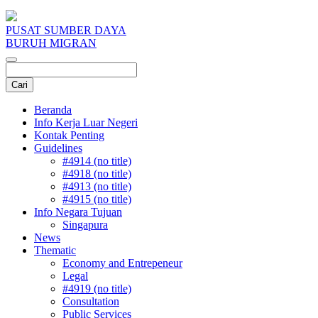
PUSAT SUMBER DAYA
BURUH MIGRAN
Beranda
Info Kerja Luar Negeri
Kontak Penting
Guidelines
#4914 (no title)
#4918 (no title)
#4913 (no title)
#4915 (no title)
Info Negara Tujuan
Singapura
News
Thematic
Economy and Entrepeneur
Legal
#4919 (no title)
Consultation
Public Services