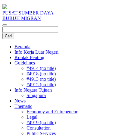
PUSAT SUMBER DAYA
BURUH MIGRAN
Beranda
Info Kerja Luar Negeri
Kontak Penting
Guidelines
#4914 (no title)
#4918 (no title)
#4913 (no title)
#4915 (no title)
Info Negara Tujuan
Singapura
News
Thematic
Economy and Entrepeneur
Legal
#4919 (no title)
Consultation
Public Services