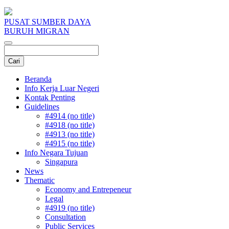
PUSAT SUMBER DAYA
BURUH MIGRAN
Beranda
Info Kerja Luar Negeri
Kontak Penting
Guidelines
#4914 (no title)
#4918 (no title)
#4913 (no title)
#4915 (no title)
Info Negara Tujuan
Singapura
News
Thematic
Economy and Entrepeneur
Legal
#4919 (no title)
Consultation
Public Services