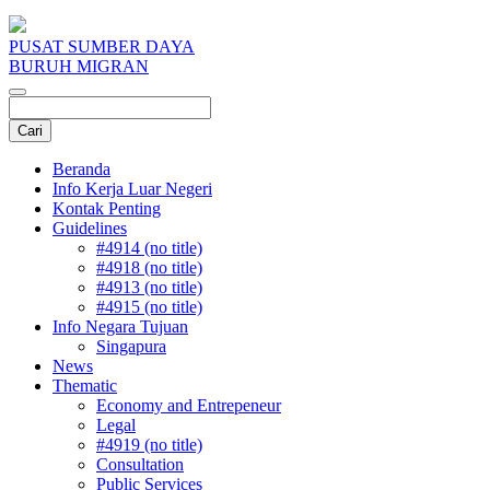
PUSAT SUMBER DAYA
BURUH MIGRAN
Beranda
Info Kerja Luar Negeri
Kontak Penting
Guidelines
#4914 (no title)
#4918 (no title)
#4913 (no title)
#4915 (no title)
Info Negara Tujuan
Singapura
News
Thematic
Economy and Entrepeneur
Legal
#4919 (no title)
Consultation
Public Services