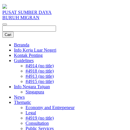
PUSAT SUMBER DAYA
BURUH MIGRAN
Beranda
Info Kerja Luar Negeri
Kontak Penting
Guidelines
#4914 (no title)
#4918 (no title)
#4913 (no title)
#4915 (no title)
Info Negara Tujuan
Singapura
News
Thematic
Economy and Entrepeneur
Legal
#4919 (no title)
Consultation
Public Services