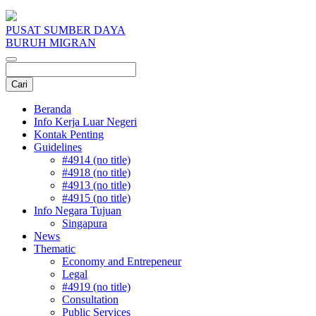
PUSAT SUMBER DAYA
BURUH MIGRAN
Beranda
Info Kerja Luar Negeri
Kontak Penting
Guidelines
#4914 (no title)
#4918 (no title)
#4913 (no title)
#4915 (no title)
Info Negara Tujuan
Singapura
News
Thematic
Economy and Entrepeneur
Legal
#4919 (no title)
Consultation
Public Services