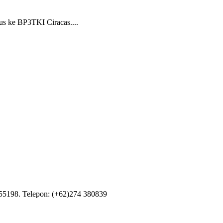
s ke BP3TKI Ciracas....
55198. Telepon: (+62)274 380839