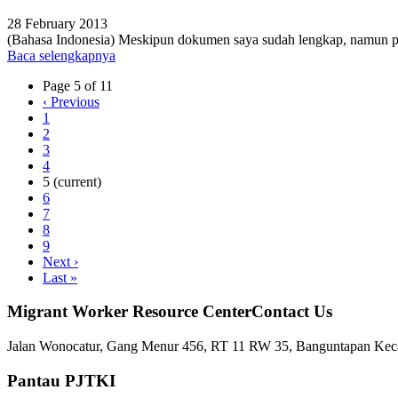
28 February 2013
(Bahasa Indonesia) Meskipun dokumen saya sudah lengkap, namun 
Baca selengkapnya
Page 5 of 11
‹
Previous
1
2
3
4
5
(current)
6
7
8
9
Next
›
Last
»
Migrant Worker Resource CenterContact Us
Jalan Wonocatur, Gang Menur 456, RT 11 RW 35, Banguntapan Keca
Pantau PJTKI