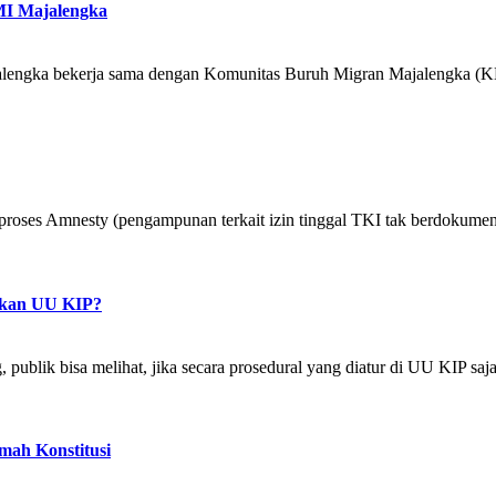
BMI Majalengka
ajalengka bekerja sama dengan Komunitas Buruh Migran Majalengka (
proses Amnesty (pengampunan terkait izin tinggal TKI tak berdokumen 
ikan UU KIP?
blik bisa melihat, jika secara prosedural yang diatur di UU KIP saja
mah Konstitusi