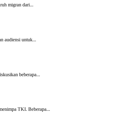
uh migran dari...
 audiensi untuk...
skusikan beberapa...
menimpa TKI. Beberapa...