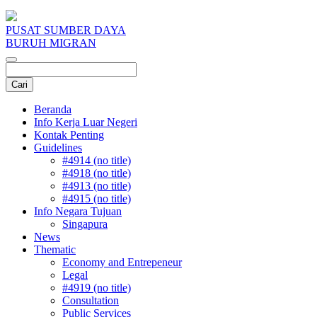
PUSAT SUMBER DAYA
BURUH MIGRAN
Beranda
Info Kerja Luar Negeri
Kontak Penting
Guidelines
#4914 (no title)
#4918 (no title)
#4913 (no title)
#4915 (no title)
Info Negara Tujuan
Singapura
News
Thematic
Economy and Entrepeneur
Legal
#4919 (no title)
Consultation
Public Services