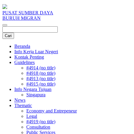
PUSAT SUMBER DAYA
BURUH MIGRAN
Beranda
Info Kerja Luar Negeri
Kontak Penting
Guidelines
#4914 (no title)
#4918 (no title)
#4913 (no title)
#4915 (no title)
Info Negara Tujuan
Singapura
News
Thematic
Economy and Entrepeneur
Legal
#4919 (no title)
Consultation
Public Services