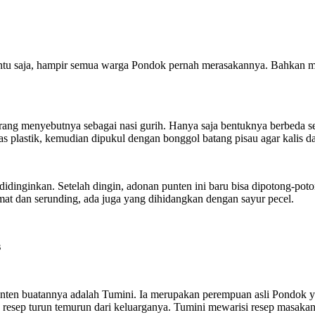
entu saja, hampir semua warga Pondok pernah merasakannya. Bahkan m
ng menyebutnya sebagai nasi gurih. Hanya saja bentuknya berbeda sep
 plastik, kemudian dipukul dengan bonggol batang pisau agar kalis da
dinginkan. Setelah dingin, adonan punten ini baru bisa dipotong-potong
mat dan serunding, ada juga yang dihidangkan dengan sayur pecel.
s
punten buatannya adalah Tumini. Ia merupakan perempuan asli Pondok 
esep turun temurun dari keluarganya. Tumini mewarisi resep masakan 