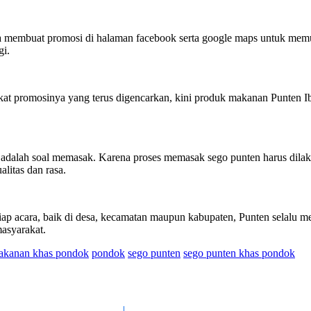
uga membuat promosi di halaman facebook serta google maps untuk me
gi.
rkat promosinya yang terus digencarkan, kini produk makanan Punten I
adalah soal memasak. Karena proses memasak sego punten harus dilak
litas dan rasa.
tiap acara, baik di desa, kecamatan maupun kabupaten, Punten selalu 
masyarakat.
akanan khas pondok
pondok
sego punten
sego punten khas pondok