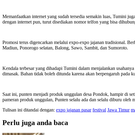
Memanfaatkan internet yang sudah tersedia semakin luas, Tumini j
dengan internet pun, turut disediakan nomor telfon yang bisa dihubun
Promosi terus digencarkan melalui expo-expo jajanan tradisional. Be
Madiun, Ponorogo selatan, Balong, Sawo, Sambit, dan Sumoroto.
Kendala terbesar yang dihadapi Tumini dalam menjalankan usahanya 
dimasak. Bahan tidak boleh ditunda karena akan berpengaruh pada kua
Saat ini, punten menjadi produk unggulan desa Pondok, hampir di se
pameran produk unggulan, Punten selalu ada dan selalu diburu oleh 
Tulisan ini ditandai dengan:
expo jajanan pasar
festival
Jawa Timur
m
Perlu juga anda baca