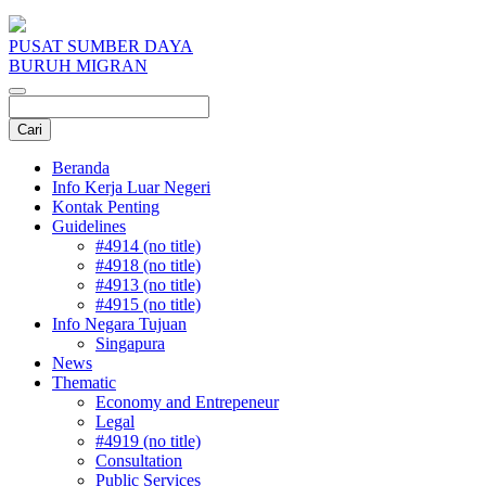
PUSAT SUMBER DAYA
BURUH MIGRAN
Beranda
Info Kerja Luar Negeri
Kontak Penting
Guidelines
#4914 (no title)
#4918 (no title)
#4913 (no title)
#4915 (no title)
Info Negara Tujuan
Singapura
News
Thematic
Economy and Entrepeneur
Legal
#4919 (no title)
Consultation
Public Services