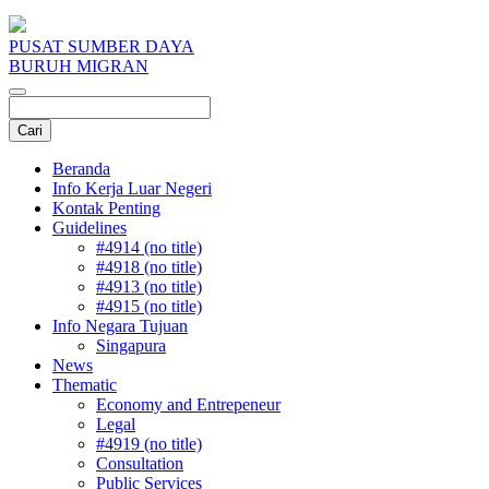
PUSAT SUMBER DAYA
BURUH MIGRAN
Beranda
Info Kerja Luar Negeri
Kontak Penting
Guidelines
#4914 (no title)
#4918 (no title)
#4913 (no title)
#4915 (no title)
Info Negara Tujuan
Singapura
News
Thematic
Economy and Entrepeneur
Legal
#4919 (no title)
Consultation
Public Services