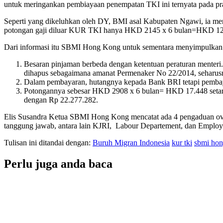
untuk meringankan pembiayaan penempatan TKI ini ternyata pada pr
Seperti yang dikeluhkan oleh DY, BMI asal Kabupaten Ngawi, ia m
potongan gaji diluar KUR TKI hanya HKD 2145 x 6 bulan=HKD 12
Dari informasi itu SBMI Hong Kong untuk sementara menyimpulkan a
Besaran pinjaman berbeda dengan ketentuan peraturan menter
dihapus sebagaimana amanat Permenaker No 22/2014, seharu
Dalam pembayaran, hutangnya kepada Bank BRI tetapi pembaya
Potongannya sebesar HKD 2908 x 6 bulan= HKD 17.448 seta
dengan Rp 22.277.282.
Elis Susandra Ketua SBMI Hong Kong mencatat ada 4 pengaduan ove
tanggung jawab, antara lain KJRI, Labour Departement, dan Emplo
Tulisan ini ditandai dengan:
Buruh Migran Indonesia
kur tki
sbmi ho
Perlu juga anda baca