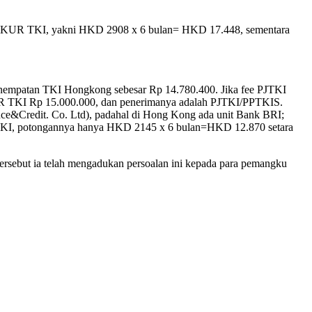
sme KUR TKI, yakni HKD 2908 x 6 bulan= HKD 17.448, sementara
penempatan TKI Hongkong sebesar Rp 14.780.400. Jika fee PJTKI
UR TKI Rp 15.000.000, dan penerimanya adalah PJTKI/PPTKIS.
ce&Credit. Co. Ltd), padahal di Hong Kong ada unit Bank BRI;
TKI, potongannya hanya HKD 2145 x 6 bulan=HKD 12.870 setara
sebut ia telah mengadukan persoalan ini kepada para pemangku