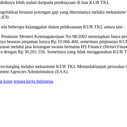
aktiknya lebih mahal daripada pembiayaan di luar KUR TKI.
engeluhkan besaran potongan gaji yang diterimanya melalui mekani
.870.
da beberapa kejanggalan dalam pelaksanaan KUR TKI, antara lain :
i. Peraturan Menteri Ketenagakerjaan No 98/2002 menetapkan biaya 
snya besaran pinjaman hanya Rp 10.666.400, sementara pinjmanan K
ran melalui jasa keuangan swasta bernama HS Finance (Heisei Finan
ra dengan Rp 30.201.556. Sementara yang tidak menggunakan KUR 
rcharging melalui mekanisme KUR TKI. Menindaklanjuti persoalan ter
yment Agencies Administration (EAA).
ng kong
tenaga kerja indonesia