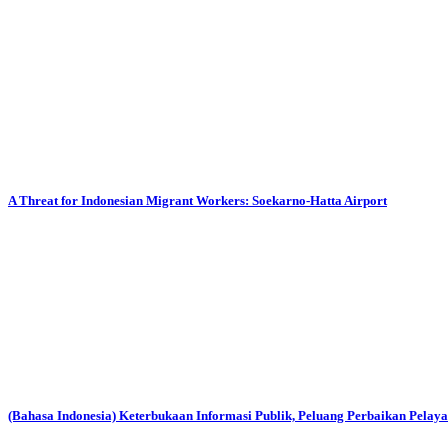
A Threat for Indonesian Migrant Workers: Soekarno-Hatta Airport
(Bahasa Indonesia) Keterbukaan Informasi Publik, Peluang Perbaikan Pelay