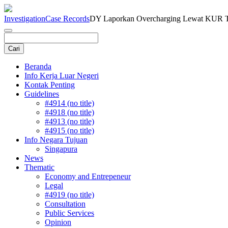
Investigation
Case Records
DY Laporkan Overcharging Lewat KUR 
Beranda
Info Kerja Luar Negeri
Kontak Penting
Guidelines
#4914 (no title)
#4918 (no title)
#4913 (no title)
#4915 (no title)
Info Negara Tujuan
Singapura
News
Thematic
Economy and Entrepeneur
Legal
#4919 (no title)
Consultation
Public Services
Opinion