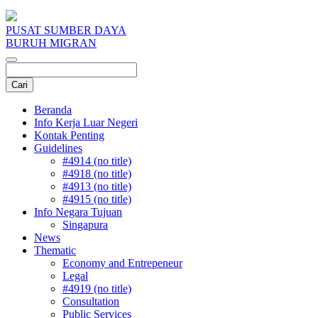
PUSAT SUMBER DAYA
BURUH MIGRAN
Beranda
Info Kerja Luar Negeri
Kontak Penting
Guidelines
#4914 (no title)
#4918 (no title)
#4913 (no title)
#4915 (no title)
Info Negara Tujuan
Singapura
News
Thematic
Economy and Entrepeneur
Legal
#4919 (no title)
Consultation
Public Services