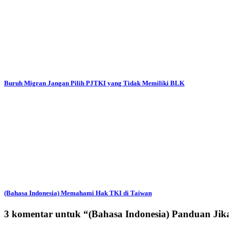
Buruh Migran Jangan Pilih PJTKI yang Tidak Memiliki BLK
(Bahasa Indonesia) Memahami Hak TKI di Taiwan
3 komentar untuk “
(Bahasa Indonesia) Panduan Ji