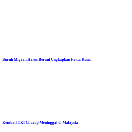
Buruh Migran Harus Berani Ungkapkan Fakta Kunci
Kembali TKI Cilacap Meninggal di Malaysia