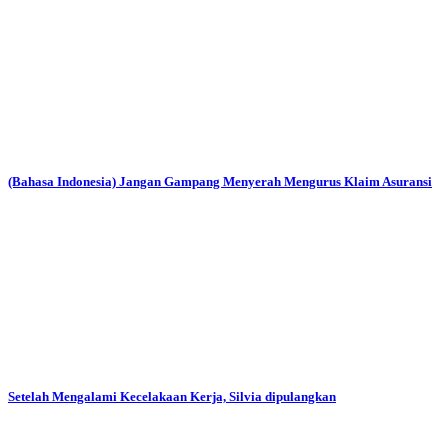
(Bahasa Indonesia) Jangan Gampang Menyerah Mengurus Klaim Asuransi
Setelah Mengalami Kecelakaan Kerja, Silvia dipulangkan