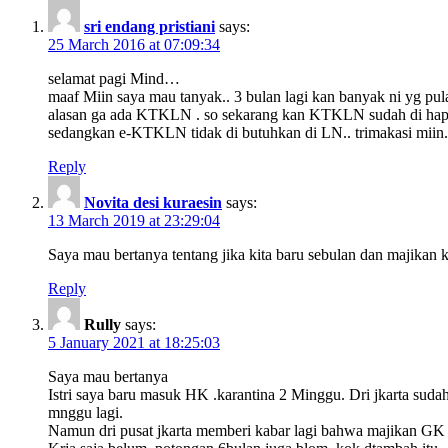
sri endang pristiani
says:
25 March 2016 at 07:09:34
selamat pagi Mind…
maaf Miin saya mau tanyak.. 3 bulan lagi kan banyak ni yg pulan
alasan ga ada KTKLN . so sekarang kan KTKLN sudah di hapus.
sedangkan e-KTKLN tidak di butuhkan di LN.. trimakasi miin.
Reply
Novita desi kuraesin
says:
13 March 2019 at 23:29:04
Saya mau bertanya tentang jika kita baru sebulan dan majikan
Reply
Rully
says:
5 January 2021 at 18:25:03
Saya mau bertanya
Istri saya baru masuk HK .karantina 2 Minggu. Dri jkarta sudah
mnggu lagi.
Namun dri pusat jkarta memberi kabar lagi bahwa majikan GK ja