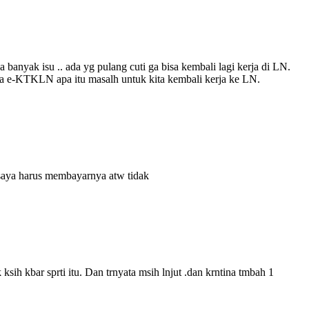
a banyak isu .. ada yg pulang cuti ga bisa kembali lagi kerja di LN.
a e-KTKLN apa itu masalh untuk kita kembali kerja ke LN.
 saya harus membayarnya atw tidak
sih kbar sprti itu. Dan trnyata msih lnjut .dan krntina tmbah 1