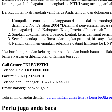
keluarganya. Lalu bagaimana menghadapi PJTKI yang melanggar hak
Berikut ini langkah-langkah yang harus Anda tempuh dan dokumen ap
Kumpulkan semua bukti pelanggaran dan tulis dalam kronologi 
dalam UU No. 39 tahun 2004 “Dalam hal penyelesaian secara mu
ketenagakerjaan di Kabupaten/Kota, Provinsi/ Pemerintah.”
Siapkan dokumen seperti paspor, kontrak kerja dan surat perja
Setelah mendapat konfirmasi dari tingkat propinsi, biasanya a
Namun kami menyarankan sebaiknya datang langsung ke BNP2TKI
Jika buruh migran dan keluarga merasa takut dan butuh bantuan, sila
bahwa kasusnya dibantu oleh organisasi tersebut.
Call Center TKI BNP2TKI
Telepon Halo TKI: 08001000
Faksimili: (021) 29244810
Telepon dari luar negeri: +6221 29244800
Email: halotki@bnp2tki.go.id
Tulisan ini ditandai dengan:
buruh migran
dinas tenaga kerja bp3tki
p
Perlu juga anda baca