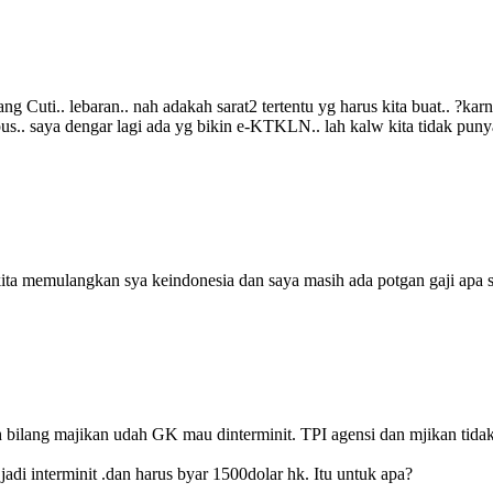
g Cuti.. lebaran.. nah adakah sarat2 tertentu yg harus kita buat.. ?karn
. saya dengar lagi ada yg bikin e-KTKLN.. lah kalw kita tidak puny
 kita memulangkan sya keindonesia dan saya masih ada potgan gaji apa
 bilang majikan udah GK mau dinterminit. TPI agensi dan mjikan tidak k
di interminit .dan harus byar 1500dolar hk. Itu untuk apa?