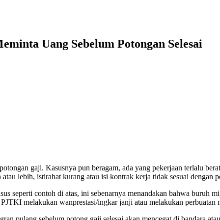
Meminta Uang Sebelum Potongan Selesai
potongan gaji. Kasusnya pun beragam, ada yang pekerjaan terlalu ber
atau lebih, istirahat kurang atau isi kontrak kerja tidak sesuai dengan p
asus seperti contoh di atas, ini sebenarnya menandakan bahwa buruh mi
 PJTKI melakukan wanprestasi/ingkar janji atau melakukan perbuata
gran pulang sebelum potong gaji selesai akan mencegat di bandara at