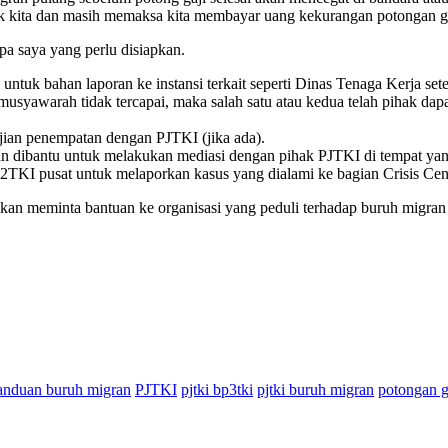
 kita dan masih memaksa kita membayar uang kekurangan potongan g
a saya yang perlu disiapkan.
untuk bahan laporan ke instansi terkait seperti Dinas Tenaga Kerja s
syawarah tidak tercapai, maka salah satu atau kedua telah pihak dap
njian penempatan dengan PJTKI (jika ada).
kan dibantu untuk melakukan mediasi dengan pihak PJTKI di tempat yang
 pusat untuk melaporkan kasus yang dialami ke bagian Crisis Centre
hkan meminta bantuan ke organisasi yang peduli terhadap buruh migran
anduan buruh migran
PJTKI
pjtki bp3tki
pjtki buruh migran
potongan ga