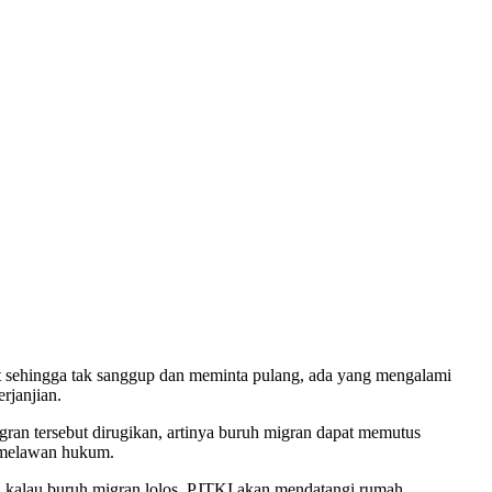
at sehingga tak sanggup dan meminta pulang, ada yang mengalami
erjanjian.
gran tersebut dirugikan, artinya buruh migran dapat memutus
n melawan hukum.
au kalau buruh migran lolos, PJTKI akan mendatangi rumah