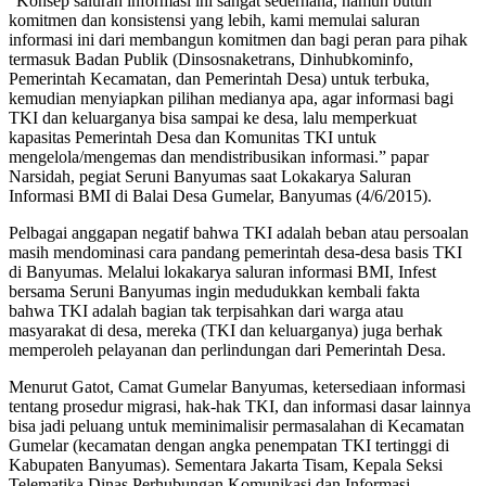
“Konsep saluran informasi ini sangat sederhana, namun butuh
komitmen dan konsistensi yang lebih, kami memulai saluran
informasi ini dari membangun komitmen dan bagi peran para pihak
termasuk Badan Publik (Dinsosnaketrans, Dinhubkominfo,
Pemerintah Kecamatan, dan Pemerintah Desa) untuk terbuka,
kemudian menyiapkan pilihan medianya apa, agar informasi bagi
TKI dan keluarganya bisa sampai ke desa, lalu memperkuat
kapasitas Pemerintah Desa dan Komunitas TKI untuk
mengelola/mengemas dan mendistribusikan informasi.” papar
Narsidah, pegiat Seruni Banyumas saat Lokakarya Saluran
Informasi BMI di Balai Desa Gumelar, Banyumas (4/6/2015).
Pelbagai anggapan negatif bahwa TKI adalah beban atau persoalan
masih mendominasi cara pandang pemerintah desa-desa basis TKI
di Banyumas. Melalui lokakarya saluran informasi BMI, Infest
bersama Seruni Banyumas ingin medudukkan kembali fakta
bahwa TKI adalah bagian tak terpisahkan dari warga atau
masyarakat di desa, mereka (TKI dan keluarganya) juga berhak
memperoleh pelayanan dan perlindungan dari Pemerintah Desa.
Menurut Gatot, Camat Gumelar Banyumas, ketersediaan informasi
tentang prosedur migrasi, hak-hak TKI, dan informasi dasar lainnya
bisa jadi peluang untuk meminimalisir permasalahan di Kecamatan
Gumelar (kecamatan dengan angka penempatan TKI tertinggi di
Kabupaten Banyumas). Sementara Jakarta Tisam, Kepala Seksi
Telematika Dinas Perhubungan Komunikasi dan Informasi