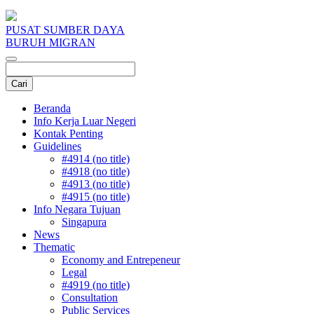
PUSAT SUMBER DAYA
BURUH MIGRAN
Beranda
Info Kerja Luar Negeri
Kontak Penting
Guidelines
#4914 (no title)
#4918 (no title)
#4913 (no title)
#4915 (no title)
Info Negara Tujuan
Singapura
News
Thematic
Economy and Entrepeneur
Legal
#4919 (no title)
Consultation
Public Services