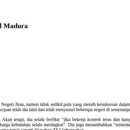
al Madura
 Negeri Jiran, namun tidak sedikit pula yang meraih kesuksesan dalam 
rjaan telah dia lalui dan telah menyusuri beberapa negeri di semenanj
Akan tetapi, dia selalu berfikir “jika bekerja
kontrek
terus dan hany
 harga kebutuhan selalu meningkat”. Dia juga menambahkan “sementa
 sama persis seperti dirasakan TKI kebanyakan.