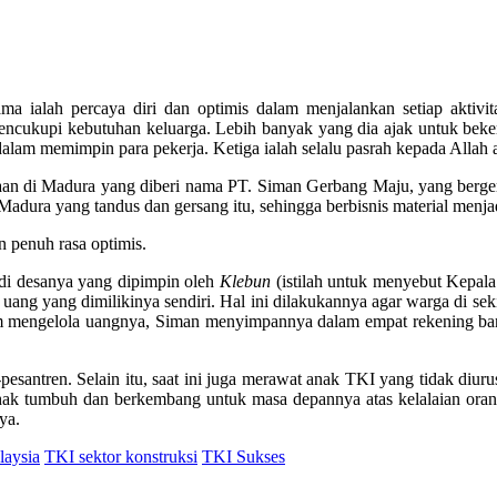
 ialah percaya diri dan optimis dalam menjalankan setiap aktivit
ncukupi kebutuhan keluarga. Lebih banyak yang dia ajak untuk beker
dalam memimpin para pekerja. Ketiga ialah selalu pasrah kepada Allah a
haan di Madura yang diberi nama PT. Siman Gerbang Maju, yang berge
ah Madura yang tandus dan gersang itu, sehingga berbisnis material menja
penuh rasa optimis.
di desanya yang dipimpin oleh
Klebun
(istilah untuk menyebut Kepal
uang yang dimilikinya sendiri. Hal ini dilakukannya agar warga di seki
m mengelola uangnya, Siman menyimpannya dalam empat rekening bank b
santren. Selain itu, saat ini juga merawat anak TKI yang tidak diurus
as hak tumbuh dan berkembang untuk masa depannya atas kelalaian or
ya.
aysia
TKI sektor konstruksi
TKI Sukses