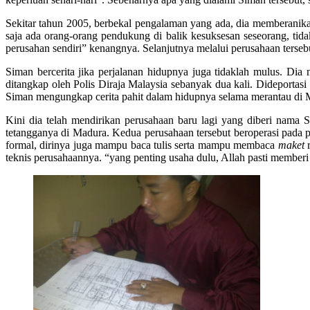
Sekitar tahun 2005, berbekal pengalaman yang ada, dia memberanika
saja ada orang-orang pendukung di balik kesuksesan seseorang, ti
perusahan sendiri” kenangnya. Selanjutnya melalui perusahaan ters
Siman bercerita jika perjalanan hidupnya juga tidaklah mulus. Di
ditangkap oleh Polis Diraja Malaysia sebanyak dua kali. Dideportas
Siman mengungkap cerita pahit dalam hidupnya selama merantau di M
Kini dia telah mendirikan perusahaan baru lagi yang diberi nama 
tetangganya di Madura. Kedua perusahaan tersebut beroperasi pada
formal, dirinya juga mampu baca tulis serta mampu membaca
maket
r
teknis perusahaannya. “yang penting usaha dulu, Allah pasti memberi 