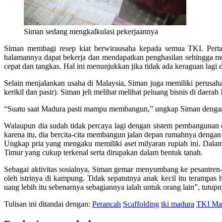
Siman sedang mengkalkulasi pekerjaannya
Siman membagi resep kiat berwirausaha kepada semua TKI. Pertama
halamannya dapat bekerja dan mendapatkan penghasilan sehingga me
cepat dan tangkas. Hal ini menunjukkan jika tidak ada keraguan lagi 
Selain menjalankan usaha di Malaysia, Siman juga memiliki perusa
kerikil dan pasir). Siman jeli melihat melihat peluang bisnis di daer
“Suatu saat Madura pasti mampu membangun,” ungkap Siman dengan 
Walaupun dia sudah tidak percaya lagi dengan sistem pembangunan 
karena itu, dia bercita-cita membangun jalan depan rumahnya dengan 
Ungkap pria yang mengaku memiliki aset milyaran rupiah ini. Dala
Timur yang cukup terkenal serta dirupakan dalam bentuk tanah.
Sebagai aktivitas sosialnya, Siman gemar menyumbang ke pesantren-pe
oleh istrinya di kampung. Tidak sepatutnya anak kecil itu teramp
uang lebih itu sebenarnya sebagiannya ialah untuk orang lain”, tutupn
Tulisan ini ditandai dengan:
Perancah
Scaffolding
tki madura
TKI Mal