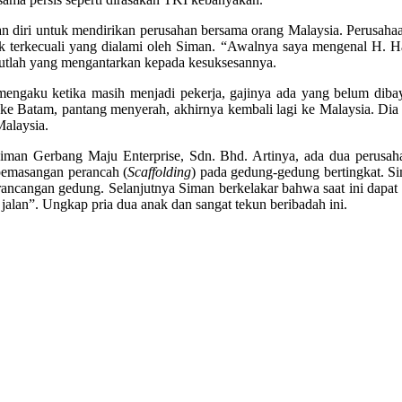
n diri untuk mendirikan perusahan bersama orang Malaysia. Perusaha
dak terkecuali yang dialami oleh Siman. “Awalnya saya mengenal H. 
ebutlah yang mengantarkan kepada kesuksesannya.
a mengaku ketika masih menjadi pekerja, gajinya ada yang belum di
i ke Batam, pantang menyerah, akhirnya kembali lagi ke Malaysia. Dia
alaysia.
Siman Gerbang Maju Enterprise, Sdn. Bhd. Artinya, ada dua perusaha
 pemasangan perancah (
Scaffolding
) pada gedung-gedung bertingkat. 
ancangan gedung. Selanjutnya Siman berkelakar bahwa saat ini dapat
jalan”. Ungkap pria dua anak dan sangat tekun beribadah ini.