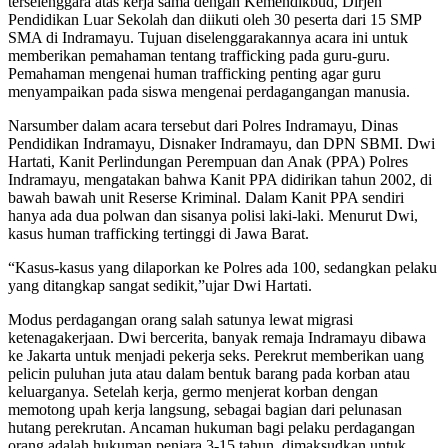
terselenggara atas kerja sama dengan Kemendikbud, Dirjen
Pendidikan Luar Sekolah dan diikuti oleh 30 peserta dari 15 SMP
SMA di Indramayu. Tujuan diselenggarakannya acara ini untuk
memberikan pemahaman tentang trafficking pada guru-guru.
Pemahaman mengenai human trafficking penting agar guru
menyampaikan pada siswa mengenai perdagangangan manusia.
Narsumber dalam acara tersebut dari Polres Indramayu, Dinas
Pendidikan Indramayu, Disnaker Indramayu, dan DPN SBMI. Dwi
Hartati, Kanit Perlindungan Perempuan dan Anak (PPA) Polres
Indramayu, mengatakan bahwa Kanit PPA didirikan tahun 2002, di
bawah bawah unit Reserse Kriminal. Dalam Kanit PPA sendiri
hanya ada dua polwan dan sisanya polisi laki-laki. Menurut Dwi,
kasus human trafficking tertinggi di Jawa Barat.
“Kasus-kasus yang dilaporkan ke Polres ada 100, sedangkan pelaku
yang ditangkap sangat sedikit,”ujar Dwi Hartati.
Modus perdagangan orang salah satunya lewat migrasi
ketenagakerjaan. Dwi bercerita, banyak remaja Indramayu dibawa
ke Jakarta untuk menjadi pekerja seks. Perekrut memberikan uang
pelicin puluhan juta atau dalam bentuk barang pada korban atau
keluarganya. Setelah kerja, germo menjerat korban dengan
memotong upah kerja langsung, sebagai bagian dari pelunasan
hutang perekrutan. Ancaman hukuman bagi pelaku perdagangan
orang adalah hukuman penjara 3-15 tahun, dimaksudkan untuk