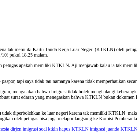
ena tak memiliki Kartu Tanda Kerja Luar Negeri (KTKLN) oleh petugas
/10) pukul 18.25 malam.
a oleh petugas apakah memiliki KTKLN. Aji menjawab kalau ia tak mem
aspor, tapi saya tidak tau namanya karena tidak memperhatikan secara 
Migran, mengatakan bahwa Imigrasi tidak boleh menghalangi keberan
membuat surat edaran yang menegaskan bahwa KTKLN bukan dokumen Imig
) tidak diperbolehkan ke luar negeri karena tak memiliki KTKLN, mak
irugikan oleh petugas bisa juga melapor langsung ke Komisi Pemberan
nesia
dirjen imigrasi soal ktkln
hapus KTKLN
imigrasi juanda
KTKLN d