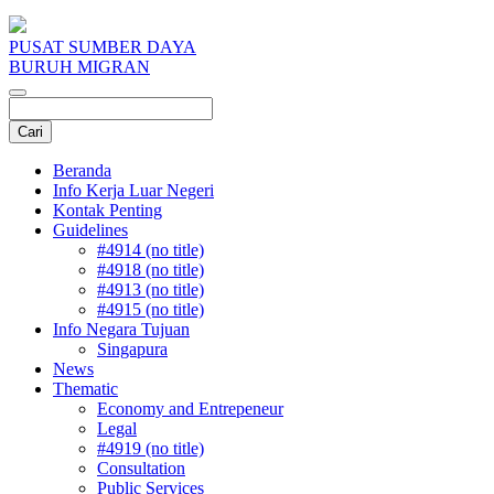
PUSAT SUMBER DAYA
BURUH MIGRAN
Beranda
Info Kerja Luar Negeri
Kontak Penting
Guidelines
#4914 (no title)
#4918 (no title)
#4913 (no title)
#4915 (no title)
Info Negara Tujuan
Singapura
News
Thematic
Economy and Entrepeneur
Legal
#4919 (no title)
Consultation
Public Services