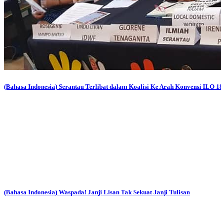
(Bahasa Indonesia) Serantau Terlibat dalam Koalisi Ke Arah Konvensi ILO 1
(Bahasa Indonesia) Waspada! Janji Lisan Tak Sekuat Janji Tulisan