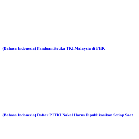
(Bahasa Indonesia) Panduan Ketika TKI Malaysia di PHK
(Bahasa Indonesia) Daftar PJTKI Nakal Harus Dipublikasikan Setiap Saat