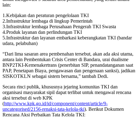
lain:
1.Kebijakan dan peraturan pengelolaan TKI
2.Infrastruktur lembaga di lingkup Pemerintah
3.Infrastruktur lembaga Perusahaan Pengerah TKI Swasta
4.Produk layanan dan perlindungan TKI
5.Infrastruktur dan layanan embarkasi keberangkatan TKI (bandar
udara, pelabuhan)
“Dari lima sasaran area pembenahan tersebut, akan ada aksi utama,
antara lain Pembentukan Crisis Center di Bandara, urai dualisme
BNP2TKI-Kemenakertrans (penerbitan SIP, penandatanganan saat
PAP, Penetapan Biaya, pengawasan dan pengenaan sanksi), jadikan
SISKOTKLN sebagai sistem bersama,” tambah Dedi.
Secara rinci publik, khususnya jejaring komunitas TKI dan
organisasi masyarakat sipil dapat terlibat untuk mengawal rencana
aksi tersebut di web KPK
(
http://www.kpk.go.id/id/component/content/article/9-
uncategorised/2156-renaksi-tata-kelola-tki
). Berikut Dokumen
Rencana Aksi Perbaikan Tata Kelola TKI: