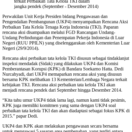
terkait Perbaikan Tata Kelola TKI dalam
jangka pendek (September - Desember 2014)
Perwakilan Unit Kerja Presiden bidang Pengawasan dan
Pengendalian Pembangunan (UKP4) menyampaikan Rencana Aksi
Perbaikan Tata Kelola Tenaga Kerja Indonesia (TKI). Paparan
rencana aksi disampaikan melalui FGD Rancangan Undang-
Undang Perlindungan dan Penempatan Pekerja Indonesia di Luar
Negeri (RUU PPILN) yang diselenggarakan oleh Kementerian Luar
Negeri (29/9/2014).
Rencana aksi perbaikan tata kelola TKI disusun sebagai tindaklanjut
inspeksi mendadak (Sidak) yang dilakukan UKP4 dan Komisi
Pemberantasan Korupsi (KPK) di Bandara Soekarno Hatta. Dedi
Nurcahyadi, dari UKP4 memaparkan rencana aksi yang disusun
bersama KPK melibatkan 13 Kementerian/Lembaga Negara terkait
kebijakan TKI. Rencana aksi perbaikan tata kelola TKI akan
menjadi rencana pendek dari September hingga Desember 2014.
“Kita tahu umur UKP4 tidak lama lagi, namun kami tidak pesimis,
KPK juga memiliki komitmen yang sama dengan UKP4 soal
perbaikan tata kelola TKI dan akan diadaptasi sebagai fokus KPK di
2015.” papar Dedi.
UKP4 dan KPK akan melakukan pengawasan secara bersama
untuk mengawasi 5 sasaran area pembenahan, yang terdiri antara