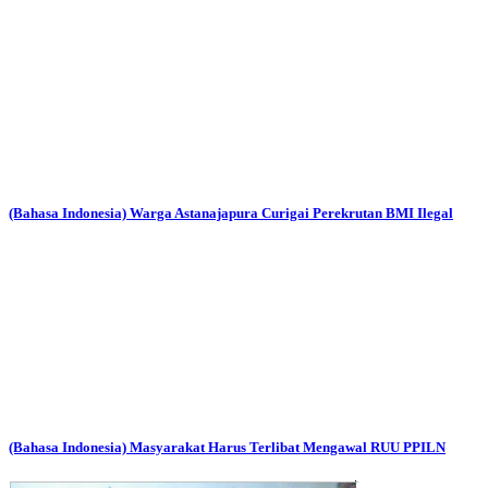
(Bahasa Indonesia) Warga Astanajapura Curigai Perekrutan BMI Ilegal
(Bahasa Indonesia) Masyarakat Harus Terlibat Mengawal RUU PPILN