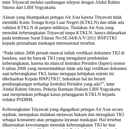
tutur Triyawati melalui sambungan telepon dengan Abdul Rahim
Sitorus dari LBH Yogyakarta.
Alasan yang disampaikan petugas Air Asia karena Triyawati tidak
memiliki Kartu Tenaga Kerja Luar Negeri (KTKLN) dan tidak ada
validasi KTKLN di paspor miliknya. Tindakan Air Asia yang
menolak keberangkatan Triyawati tanpa KTKLN, hanya didasarkan
pada tembusan Surat Edaran No:SE.04/KA/V/2011 BNP2TKI
kepada perusahaan maskapai internasional tersebut.
“Pada tahun 2006 pernah muncul istilah verifikasi dokumen TKI di
bandara, saat itu banyak TKI yang mengalami pembatalan
keberangkatan, karena itu muncul Instruksi Presiden (Inpres) nomor
6 tahun 2006 yang memerintahkan tidak ada lagi verifikasi dokumen
saat keberangkatan TKI, lantas mengapa kebijakan sejenis ini
dikeluarkan Kepala BNP2TKI?, bukankan hal ini berarti
pembangkangan terhadap Instruksi Presiden yang ada?”, tutur
Abdul Rahim Sitorus, Pekerja Bantuan Hukum LBH Yogyakarta
saat menjelaskan pelbagai kasus pelanggaran KTKLN kepada
redaksi PSDBM.
Keberangkatan Triyawati yang digagalkan petugas Air Asia secara
sepihak, merupakan tindakan melawan hukum dan merugikan TKI
sebagai konsumen atau pengguna layanan maskapai. Hal tersebut
dikarenakan kewenangan menolak keberangkatan TKI ke luar