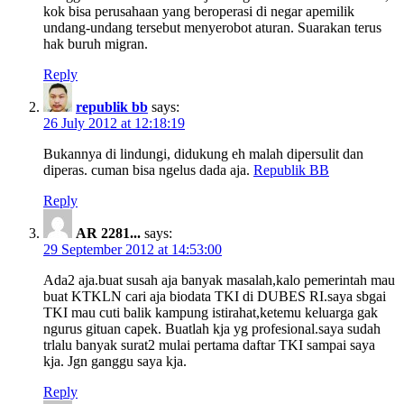
kok bisa perusahaan yang beroperasi di negar apemilik
undang-undang tersebut menyerobot aturan. Suarakan terus
hak buruh migran.
Reply
republik bb
says:
26 July 2012 at 12:18:19
Bukannya di lindungi, didukung eh malah dipersulit dan
diperas. cuman bisa ngelus dada aja.
Republik BB
Reply
AR 2281...
says:
29 September 2012 at 14:53:00
Ada2 aja.buat susah aja banyak masalah,kalo pemerintah mau
buat KTKLN cari aja biodata TKI di DUBES RI.saya sbgai
TKI mau cuti balik kampung istirahat,ketemu keluarga gak
ngurus gituan capek. Buatlah kja yg profesional.saya sudah
trlalu banyak surat2 mulai pertama daftar TKI sampai saya
kja. Jgn ganggu saya kja.
Reply