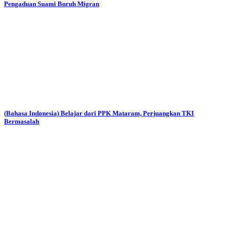
Pengaduan Suami Buruh Migran
(Bahasa Indonesia) Belajar dari PPK Mataram, Perjuangkan TKI
Bermasalah