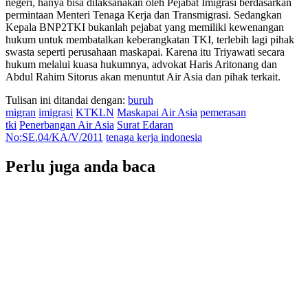
negeri, hanya bisa dilaksanakan oleh Pejabat Imigrasi berdasarkan
permintaan Menteri Tenaga Kerja dan Transmigrasi. Sedangkan
Kepala BNP2TKI bukanlah pejabat yang memiliki kewenangan
hukum untuk membatalkan keberangkatan TKI, terlebih lagi pihak
swasta seperti perusahaan maskapai. Karena itu Triyawati secara
hukum melalui kuasa hukumnya, advokat Haris Aritonang dan
Abdul Rahim Sitorus akan menuntut Air Asia dan pihak terkait.
Tulisan ini ditandai dengan:
buruh
migran
imigrasi
KTKLN
Maskapai Air Asia
pemerasan
tki
Penerbangan Air Asia
Surat Edaran
No:SE.04/KA/V/2011
tenaga kerja indonesia
Perlu juga anda baca