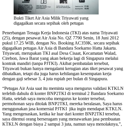
Bukti Tiket Air Asia Milik Triyawati yang
digagalkan secara sepihak oleh petugas
Penerbangan Tenaga Kerja Indonesia (TKI) atas nama Triyawati
(25), dengan pesawat Air Asia No. QZ 7790 Senin, 18 Juni 2012
pukul 17.25 WIB, dengan No. Booking AC359K, secara sepihak
digagalkan petugas Air Asia di Bandara Soekarno Hatta Jakarta.
Triyawati, merupakan TKI asal Desa Cisaat, Kecamatan Walad,
Cirebon, Jawa Barat yang akan bekerja lagi di Singapura melalui
kontrak mandiri (tanpa PJTKI). Akibat pembatalan tersebut,
Triyawati bukan hanya mengalami kerugian atas tiket pesawat yang
dibatalkan, tetapi dia juga harus kehilangan kesempatan kerja
dengan gaji sebesar 3, 4 juta rupiah per bulan di Singapura.
“Petugas Air Asia saat itu meminta saya mengurus validasi KTKLN
terlebih dahulu di konter BNP2TKI di terminal 2 Bandara Soekarno
Hatta, setelah saya mencoba mengurus ke konter tersebut,
permohonan saya ditolak BNP2TKI, mereka beralasan, Saya harus
menggunakan jasa komersial PJTKI jika ingin mendapat KTKLN.
Yang mengenaskan, ketika ke luar dari konter BNP2TKI tersebut,
saya ditemui orang berseragam yang menawarkan jasa pembuatan
KTKLN dengan biaya 2 sampai 3 juta, namun saya menolaknya,”,