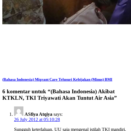
(Bahasa Indonesia) Migrant Care Telusuri Kebijakan (Minus) BMI
6 komentar untuk “
(Bahasa Indonesia) Akibat
KTKLN, TKI Triyawati Akan Tuntut Air Asia
”
ASfiya Atqiya
says:
26 July 2012 at 05:10:28
Sungguh keterlaluan. UU saja mengenal istilah TKI mandiri,