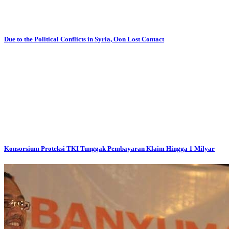
Due to the Political Conflicts in Syria, Oon Lost Contact
Konsorsium Proteksi TKI Tunggak Pembayaran Klaim Hingga 1 Milyar