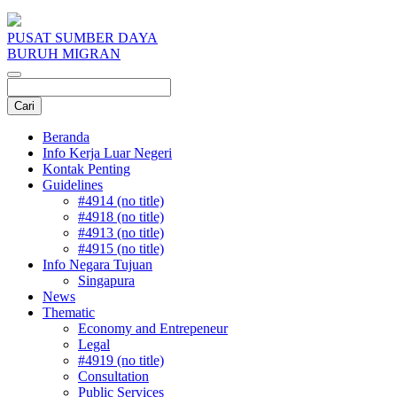
PUSAT SUMBER DAYA
BURUH MIGRAN
Beranda
Info Kerja Luar Negeri
Kontak Penting
Guidelines
#4914 (no title)
#4918 (no title)
#4913 (no title)
#4915 (no title)
Info Negara Tujuan
Singapura
News
Thematic
Economy and Entrepeneur
Legal
#4919 (no title)
Consultation
Public Services