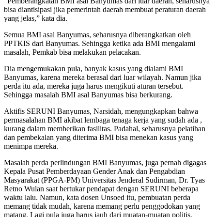
“Pemberangkatan BMI asal Banyumas dari luar daerah, seharusnya
bisa diantisipasi jika pemerintah daerah membuat peraturan daerah
yang jelas,” kata dia.
Semua BMI asal Banyumas, seharusnya diberangkatkan oleh
PPTKIS dari Banyumas. Sehingga ketika ada BMI mengalami
masalah, Pemkab bisa melakukan pelacakan.
Dia mengemukakan pula, banyak kasus yang dialami BMI
Banyumas, karena mereka berasal dari luar wilayah. Namun jika
perda itu ada, mereka juga harus mengikuti aturan tersebut.
Sehingga masalah BMI asal Banyumas bisa berkurang.
Aktifis SERUNI Banyumas, Narsidah, mengungkapkan bahwa
permasalahan BMI akibat lembaga tenaga kerja yang sudah ada ,
kurang dalam memberikan fasilitas. Padahal, seharusnya pelatihan
dan pembekalan yang diterima BMI bisa menekan kasus yang
menimpa mereka.
Masalah perda perlindungan BMI Banyumas, juga pernah digagas
Kepala Pusat Pemberdayaan Gender Anak dan Pengabdian
Masyarakat (PPGA-PM) Universitas Jenderal Sudirman, Dr. Tyas
Retno Wulan saat bertukar pendapat dengan SERUNI beberapa
waktu lalu. Namun, kata dosen Unsoed itu, pembuatan perda
memang tidak mudah, karena memang perlu penggodokan yang
matang. Lagi pula juga harus jauh dari muatan-muatan politis.