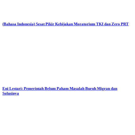
(Bahasa Indonesia) Sesat Pikir Kebijakan Moratorium TKI dan Zero PRT
Eni Lestari: Pemerintah Belum Paham Masalah Buruh Migran dan
Solusinya