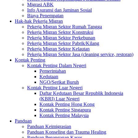
Migrasi ABK
Info Asuransi dan Jaminan Sosial
Biaya Penempatan
Hak-hak Pekerja Migran
Pekerja Migran Sektor Rumah Tangga
Pekerja Migran Sektor Konstruksi
Pekerja Migran Sektor Perkebunan
Pekerja Migran Sektor Pabrik/Kilang
Pekerja Migran Sektor Kelautan
Pekerja Migran Sektor Jasa (cleaning service, restoran)
Kontak Penting
Kontak Penting Dalam Negeri
Pemerintahan
Kedutaan
NGO/Serikat Buruh
Kontak Penting Luar Negeri
Daftar Kedutaan Besar Republik Indonesia
(KBRI) Luar Negeri
Kontak Penting Hong Kong
Kontak Penting Singapura
Kontak Penting Malaysia
Panduan
Panduan Keimigrasian
Panduan Konseling dan Trauma Healing
Panduan Penanganan Kasus