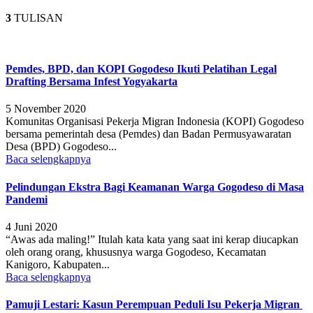
3
TULISAN
Pemdes, BPD, dan KOPI Gogodeso Ikuti Pelatihan Legal
Drafting Bersama Infest Yogyakarta
5 November 2020
Komunitas Organisasi Pekerja Migran Indonesia (KOPI) Gogodeso
bersama pemerintah desa (Pemdes) dan Badan Permusyawaratan
Desa (BPD) Gogodeso...
Baca selengkapnya
Pelindungan Ekstra Bagi Keamanan Warga Gogodeso di Masa
Pandemi
4 Juni 2020
“Awas ada maling!” Itulah kata kata yang saat ini kerap diucapkan
oleh orang orang, khususnya warga Gogodeso, Kecamatan
Kanigoro, Kabupaten...
Baca selengkapnya
Pamuji Lestari: Kasun Perempuan Peduli Isu Pekerja Migran