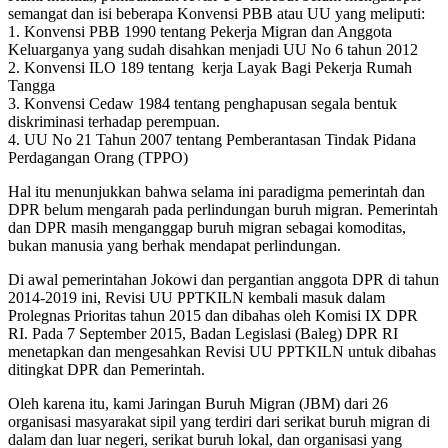
semangat dan isi beberapa Konvensi PBB atau UU yang meliputi:
1. Konvensi PBB 1990 tentang Pekerja Migran dan Anggota
Keluarganya yang sudah disahkan menjadi UU No 6 tahun 2012
2. Konvensi ILO 189 tentang kerja Layak Bagi Pekerja Rumah
Tangga
3. Konvensi Cedaw 1984 tentang penghapusan segala bentuk
diskriminasi terhadap perempuan.
4. UU No 21 Tahun 2007 tentang Pemberantasan Tindak Pidana
Perdagangan Orang (TPPO)
Hal itu menunjukkan bahwa selama ini paradigma pemerintah dan
DPR belum mengarah pada perlindungan buruh migran. Pemerintah
dan DPR masih menganggap buruh migran sebagai komoditas,
bukan manusia yang berhak mendapat perlindungan.
Di awal pemerintahan Jokowi dan pergantian anggota DPR di tahun
2014-2019 ini, Revisi UU PPTKILN kembali masuk dalam
Prolegnas Prioritas tahun 2015 dan dibahas oleh Komisi IX DPR
RI. Pada 7 September 2015, Badan Legislasi (Baleg) DPR RI
menetapkan dan mengesahkan Revisi UU PPTKILN untuk dibahas
ditingkat DPR dan Pemerintah.
Oleh karena itu, kami Jaringan Buruh Migran (JBM) dari 26
organisasi masyarakat sipil yang terdiri dari serikat buruh migran di
dalam dan luar negeri, serikat buruh lokal, dan organisasi yang