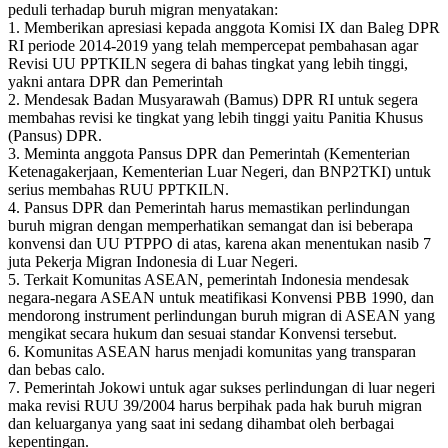
peduli terhadap buruh migran menyatakan:
1. Memberikan apresiasi kepada anggota Komisi IX dan Baleg DPR
RI periode 2014-2019 yang telah mempercepat pembahasan agar
Revisi UU PPTKILN segera di bahas tingkat yang lebih tinggi,
yakni antara DPR dan Pemerintah
2. Mendesak Badan Musyarawah (Bamus) DPR RI untuk segera
membahas revisi ke tingkat yang lebih tinggi yaitu Panitia Khusus
(Pansus) DPR.
3. Meminta anggota Pansus DPR dan Pemerintah (Kementerian
Ketenagakerjaan, Kementerian Luar Negeri, dan BNP2TKI) untuk
serius membahas RUU PPTKILN.
4. Pansus DPR dan Pemerintah harus memastikan perlindungan
buruh migran dengan memperhatikan semangat dan isi beberapa
konvensi dan UU PTPPO di atas, karena akan menentukan nasib 7
juta Pekerja Migran Indonesia di Luar Negeri.
5. Terkait Komunitas ASEAN, pemerintah Indonesia mendesak
negara-negara ASEAN untuk meatifikasi Konvensi PBB 1990, dan
mendorong instrument perlindungan buruh migran di ASEAN yang
mengikat secara hukum dan sesuai standar Konvensi tersebut.
6. Komunitas ASEAN harus menjadi komunitas yang transparan
dan bebas calo.
7. Pemerintah Jokowi untuk agar sukses perlindungan di luar negeri
maka revisi RUU 39/2004 harus berpihak pada hak buruh migran
dan keluarganya yang saat ini sedang dihambat oleh berbagai
kepentingan.