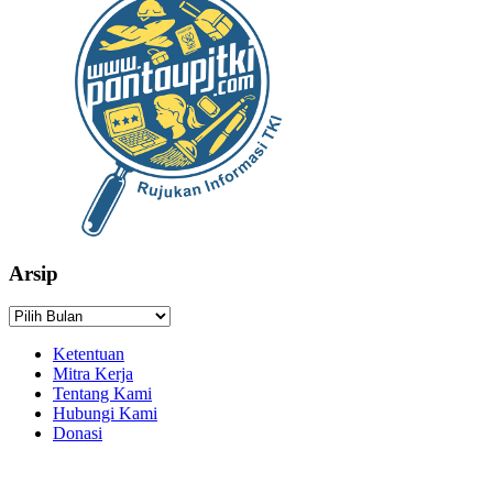
Arsip
Arsip
Ketentuan
Mitra Kerja
Tentang Kami
Hubungi Kami
Donasi