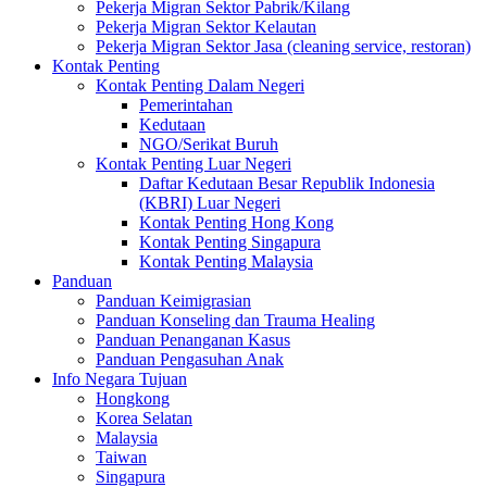
Pekerja Migran Sektor Pabrik/Kilang
Pekerja Migran Sektor Kelautan
Pekerja Migran Sektor Jasa (cleaning service, restoran)
Kontak Penting
Kontak Penting Dalam Negeri
Pemerintahan
Kedutaan
NGO/Serikat Buruh
Kontak Penting Luar Negeri
Daftar Kedutaan Besar Republik Indonesia
(KBRI) Luar Negeri
Kontak Penting Hong Kong
Kontak Penting Singapura
Kontak Penting Malaysia
Panduan
Panduan Keimigrasian
Panduan Konseling dan Trauma Healing
Panduan Penanganan Kasus
Panduan Pengasuhan Anak
Info Negara Tujuan
Hongkong
Korea Selatan
Malaysia
Taiwan
Singapura