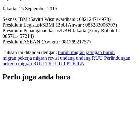
Jakarta, 15 September 2015
Seknas JBM (Savitri Wisnuwardhani : 082124714978)
Presidium Legislasi/SBMI (Bobi Anwar : 085283006797)
Presidium Penanganan kasus/LBH Jakarta (Enny Rofiatul :
085711457214)
Presidium ASEAN (Awigra : 08176921757)
Tulisan ini ditandai dengan:
buruh migran
jaringan buruh
migran
pekerja migran
revisi undang undang
RUU Perlindungan
pekerja migran
RUU TKI
UU PPTKILN
Perlu juga anda baca