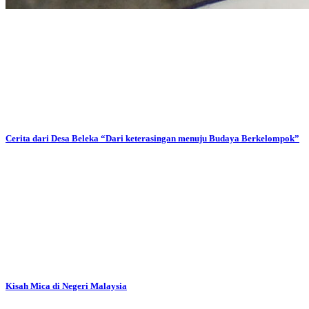
Cerita dari Desa Beleka “Dari keterasingan menuju Budaya Berkelompok”
Kisah Mica di Negeri Malaysia