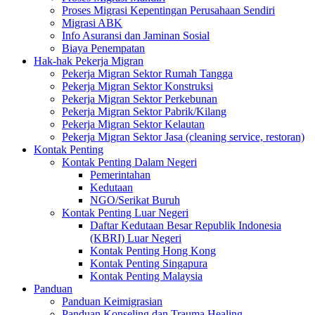
Proses Migrasi Kepentingan Perusahaan Sendiri
Migrasi ABK
Info Asuransi dan Jaminan Sosial
Biaya Penempatan
Hak-hak Pekerja Migran
Pekerja Migran Sektor Rumah Tangga
Pekerja Migran Sektor Konstruksi
Pekerja Migran Sektor Perkebunan
Pekerja Migran Sektor Pabrik/Kilang
Pekerja Migran Sektor Kelautan
Pekerja Migran Sektor Jasa (cleaning service, restoran)
Kontak Penting
Kontak Penting Dalam Negeri
Pemerintahan
Kedutaan
NGO/Serikat Buruh
Kontak Penting Luar Negeri
Daftar Kedutaan Besar Republik Indonesia
(KBRI) Luar Negeri
Kontak Penting Hong Kong
Kontak Penting Singapura
Kontak Penting Malaysia
Panduan
Panduan Keimigrasian
Panduan Konseling dan Trauma Healing