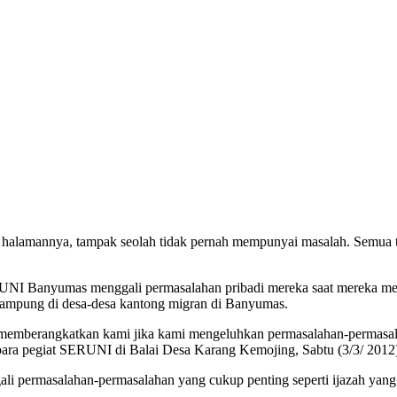
alamannya, tampak seolah tidak pernah mempunyai masalah. Semua ter
I Banyumas menggali permasalahan pribadi mereka saat mereka men
ampung di desa-desa kantong migran di Banyumas.
emberangkatkan kami jika kami mengeluhkan permasalahan-permasalah
ara pegiat SERUNI di Balai Desa Karang Kemojing, Sabtu (3/3/ 2012
i permasalahan-permasalahan yang cukup penting seperti ijazah yang m