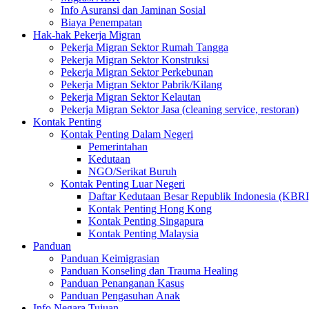
Info Asuransi dan Jaminan Sosial
Biaya Penempatan
Hak-hak Pekerja Migran
Pekerja Migran Sektor Rumah Tangga
Pekerja Migran Sektor Konstruksi
Pekerja Migran Sektor Perkebunan
Pekerja Migran Sektor Pabrik/Kilang
Pekerja Migran Sektor Kelautan
Pekerja Migran Sektor Jasa (cleaning service, restoran)
Kontak Penting
Kontak Penting Dalam Negeri
Pemerintahan
Kedutaan
NGO/Serikat Buruh
Kontak Penting Luar Negeri
Daftar Kedutaan Besar Republik Indonesia (KBRI
Kontak Penting Hong Kong
Kontak Penting Singapura
Kontak Penting Malaysia
Panduan
Panduan Keimigrasian
Panduan Konseling dan Trauma Healing
Panduan Penanganan Kasus
Panduan Pengasuhan Anak
Info Negara Tujuan