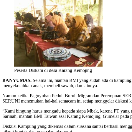
Peserta Diskam di desa Karang Kemojing
BANYUMAS.
Selama ini, mantan BMI yang sudah ada di kampung h
menyekolahkan anak, membeli sawah, dan lainnya.
Namun ketika Paguyuban Peduli Buruh Migran dan Perempuan SERUN
SERUNI menemukan hal-hal semacam ini setiap menggelar diskusi k
“Kami bingung harus mengadu kepada siapa Mbak, karena PT yang m
Sarinah, mantan BMI Taiwan asal Karang Kemojing, Gumelar pada p
Diskusi Kampung yang dikemas dalam suasana santai berhasil menggal
hilang kontak dan persoalan ekonomi.