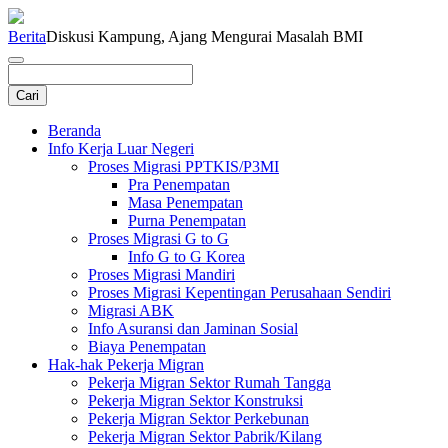
Berita
Diskusi Kampung, Ajang Mengurai Masalah BMI
Beranda
Info Kerja Luar Negeri
Proses Migrasi PPTKIS/P3MI
Pra Penempatan
Masa Penempatan
Purna Penempatan
Proses Migrasi G to G
Info G to G Korea
Proses Migrasi Mandiri
Proses Migrasi Kepentingan Perusahaan Sendiri
Migrasi ABK
Info Asuransi dan Jaminan Sosial
Biaya Penempatan
Hak-hak Pekerja Migran
Pekerja Migran Sektor Rumah Tangga
Pekerja Migran Sektor Konstruksi
Pekerja Migran Sektor Perkebunan
Pekerja Migran Sektor Pabrik/Kilang