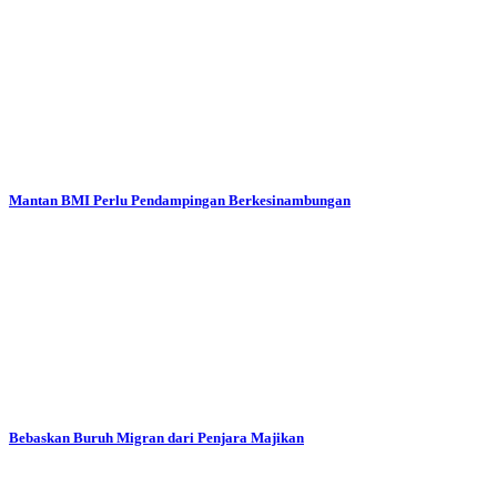
Mantan BMI Perlu Pendampingan Berkesinambungan
Bebaskan Buruh Migran dari Penjara Majikan