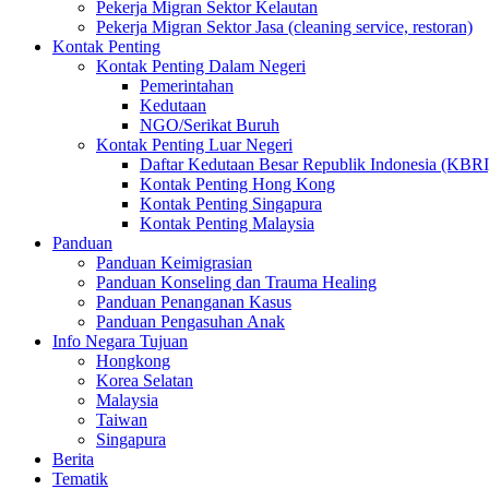
Pekerja Migran Sektor Kelautan
Pekerja Migran Sektor Jasa (cleaning service, restoran)
Kontak Penting
Kontak Penting Dalam Negeri
Pemerintahan
Kedutaan
NGO/Serikat Buruh
Kontak Penting Luar Negeri
Daftar Kedutaan Besar Republik Indonesia (KBRI
Kontak Penting Hong Kong
Kontak Penting Singapura
Kontak Penting Malaysia
Panduan
Panduan Keimigrasian
Panduan Konseling dan Trauma Healing
Panduan Penanganan Kasus
Panduan Pengasuhan Anak
Info Negara Tujuan
Hongkong
Korea Selatan
Malaysia
Taiwan
Singapura
Berita
Tematik