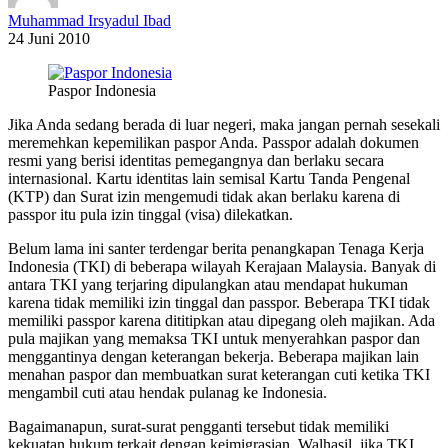
Muhammad Irsyadul Ibad
24 Juni 2010
Paspor Indonesia
Jika Anda sedang berada di luar negeri, maka jangan pernah sesekali
meremehkan kepemilikan paspor Anda. Passpor adalah dokumen
resmi yang berisi identitas pemegangnya dan berlaku secara
internasional. Kartu identitas lain semisal Kartu Tanda Pengenal
(KTP) dan Surat izin mengemudi tidak akan berlaku karena di
passpor itu pula izin tinggal (visa) dilekatkan.
Belum lama ini santer terdengar berita penangkapan Tenaga Kerja
Indonesia (TKI) di beberapa wilayah Kerajaan Malaysia. Banyak di
antara TKI yang terjaring dipulangkan atau mendapat hukuman
karena tidak memiliki izin tinggal dan passpor. Beberapa TKI tidak
memiliki passpor karena dititipkan atau dipegang oleh majikan. Ada
pula majikan yang memaksa TKI untuk menyerahkan paspor dan
menggantinya dengan keterangan bekerja. Beberapa majikan lain
menahan paspor dan membuatkan surat keterangan cuti ketika TKI
mengambil cuti atau hendak pulanag ke Indonesia.
Bagaimanapun, surat-surat pengganti tersebut tidak memiliki
kekuatan hukum terkait dengan keimigrasian. Walhasil, jika TKI