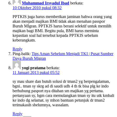
Muhammad Irsyadul Ibad
berkata:
10 Oktober 2010 pukul 08:32
PPTKIS juga harus memberikan jaminan bahwa orang yang
akan menjadi majikan BMI tidak akan menahan passpor
Buruh MIgran. PPTKIS harus berani selektif untuk memilih
majikan bagi BMI. Begitu pula, BMI harus meminta
kepastian soal hal tersebut kepada PPTKIS sebelum
keberangkatn.
Reply
Ping-balik:
Tips Aman Sebelum Menjadi TKI | Pusat Sumber
Daya Buruh Migran
yogi pratama
berkata:
11 Januari 2013 pukul 05:52
sy mau share dan butuh solusi dr tman2 yg berpengalaman,
bgni.. tman sy skrg ad di saudi udh 4 th tk bisa plg ke indo
berhubung pasport nya ditahan sm majikan yg pertama.
pertanyaan sy, bgm cara memulangkan tman sy itu utk kmbali
ke indo dg selamat. sy mhon bantuan petunjuk dr tman2
terimakasih sbelumnya, wassalam.
Reply