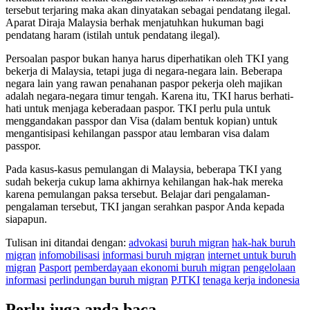
tersebut terjaring maka akan dinyatakan sebagai pendatang ilegal.
Aparat Diraja Malaysia berhak menjatuhkan hukuman bagi
pendatang haram (istilah untuk pendatang ilegal).
Persoalan paspor bukan hanya harus diperhatikan oleh TKI yang
bekerja di Malaysia, tetapi juga di negara-negara lain. Beberapa
negara lain yang rawan penahanan paspor pekerja oleh majikan
adalah negara-negara timur tengah. Karena itu, TKI harus berhati-
hati untuk menjaga keberadaan paspor. TKI perlu pula untuk
menggandakan passpor dan Visa (dalam bentuk kopian) untuk
mengantisipasi kehilangan passpor atau lembaran visa dalam
passpor.
Pada kasus-kasus pemulangan di Malaysia, beberapa TKI yang
sudah bekerja cukup lama akhirnya kehilangan hak-hak mereka
karena pemulangan paksa tersebut. Belajar dari pengalaman-
pengalaman tersebut, TKI jangan serahkan paspor Anda kepada
siapapun.
Tulisan ini ditandai dengan:
advokasi
buruh migran
hak-hak buruh
migran
infomobilisasi
informasi buruh migran
internet untuk buruh
migran
Pasport
pemberdayaan ekonomi buruh migran
pengelolaan
informasi
perlindungan buruh migran
PJTKI
tenaga kerja indonesia
Perlu juga anda baca