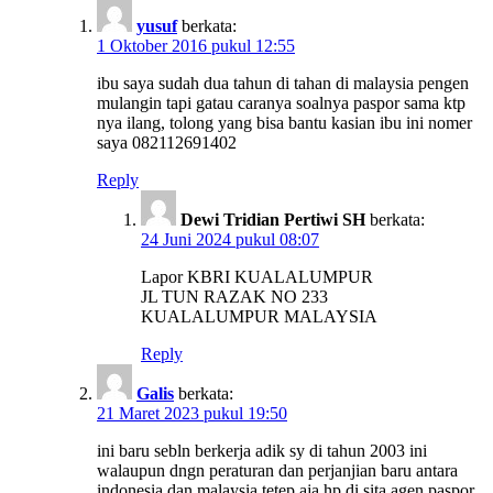
yusuf
berkata:
1 Oktober 2016 pukul 12:55
ibu saya sudah dua tahun di tahan di malaysia pengen
mulangin tapi gatau caranya soalnya paspor sama ktp
nya ilang, tolong yang bisa bantu kasian ibu ini nomer
saya 082112691402
Reply
Dewi Tridian Pertiwi SH
berkata:
24 Juni 2024 pukul 08:07
Lapor KBRI KUALALUMPUR
JL TUN RAZAK NO 233
KUALALUMPUR MALAYSIA
Reply
Galis
berkata:
21 Maret 2023 pukul 19:50
ini baru sebln berkerja adik sy di tahun 2003 ini
walaupun dngn peraturan dan perjanjian baru antara
indonesia dan malaysia tetep aja hp di sita agen paspor