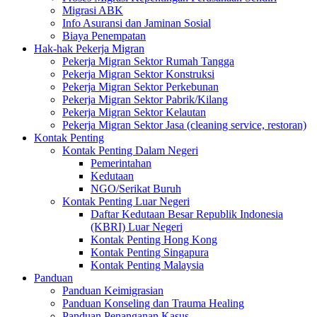
Migrasi ABK
Info Asuransi dan Jaminan Sosial
Biaya Penempatan
Hak-hak Pekerja Migran
Pekerja Migran Sektor Rumah Tangga
Pekerja Migran Sektor Konstruksi
Pekerja Migran Sektor Perkebunan
Pekerja Migran Sektor Pabrik/Kilang
Pekerja Migran Sektor Kelautan
Pekerja Migran Sektor Jasa (cleaning service, restoran)
Kontak Penting
Kontak Penting Dalam Negeri
Pemerintahan
Kedutaan
NGO/Serikat Buruh
Kontak Penting Luar Negeri
Daftar Kedutaan Besar Republik Indonesia
(KBRI) Luar Negeri
Kontak Penting Hong Kong
Kontak Penting Singapura
Kontak Penting Malaysia
Panduan
Panduan Keimigrasian
Panduan Konseling dan Trauma Healing
Panduan Penanganan Kasus