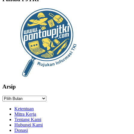
Arsip
Arsip
Ketentuan
Mitra Kerja
Tentang Kami
Hubungi Kami
Donasi