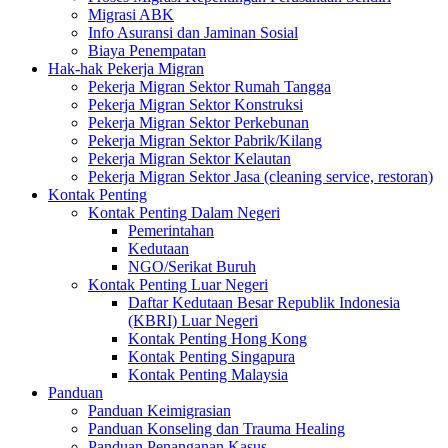
Migrasi ABK
Info Asuransi dan Jaminan Sosial
Biaya Penempatan
Hak-hak Pekerja Migran
Pekerja Migran Sektor Rumah Tangga
Pekerja Migran Sektor Konstruksi
Pekerja Migran Sektor Perkebunan
Pekerja Migran Sektor Pabrik/Kilang
Pekerja Migran Sektor Kelautan
Pekerja Migran Sektor Jasa (cleaning service, restoran)
Kontak Penting
Kontak Penting Dalam Negeri
Pemerintahan
Kedutaan
NGO/Serikat Buruh
Kontak Penting Luar Negeri
Daftar Kedutaan Besar Republik Indonesia
(KBRI) Luar Negeri
Kontak Penting Hong Kong
Kontak Penting Singapura
Kontak Penting Malaysia
Panduan
Panduan Keimigrasian
Panduan Konseling dan Trauma Healing
Panduan Penanganan Kasus