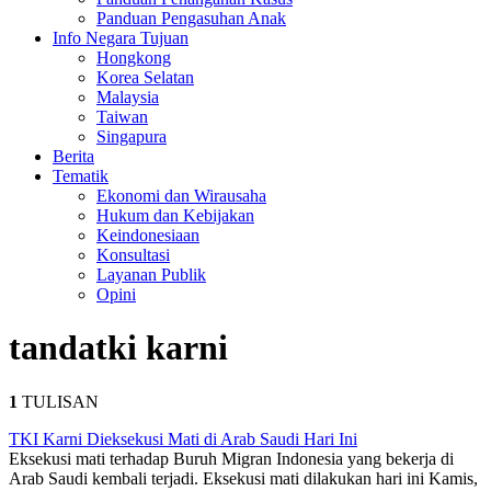
Panduan Pengasuhan Anak
Info Negara Tujuan
Hongkong
Korea Selatan
Malaysia
Taiwan
Singapura
Berita
Tematik
Ekonomi dan Wirausaha
Hukum dan Kebijakan
Keindonesiaan
Konsultasi
Layanan Publik
Opini
tanda
tki karni
1
TULISAN
TKI Karni Dieksekusi Mati di Arab Saudi Hari Ini
Eksekusi mati terhadap Buruh Migran Indonesia yang bekerja di
Arab Saudi kembali terjadi. Eksekusi mati dilakukan hari ini Kamis,