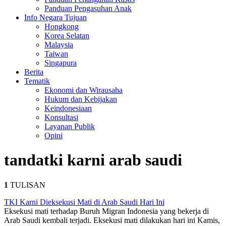
Panduan Pengasuhan Anak
Info Negara Tujuan
Hongkong
Korea Selatan
Malaysia
Taiwan
Singapura
Berita
Tematik
Ekonomi dan Wirausaha
Hukum dan Kebijakan
Keindonesiaan
Konsultasi
Layanan Publik
Opini
tanda
tki karni arab saudi
1
TULISAN
TKI Karni Dieksekusi Mati di Arab Saudi Hari Ini
Eksekusi mati terhadap Buruh Migran Indonesia yang bekerja di
Arab Saudi kembali terjadi. Eksekusi mati dilakukan hari ini Kamis,