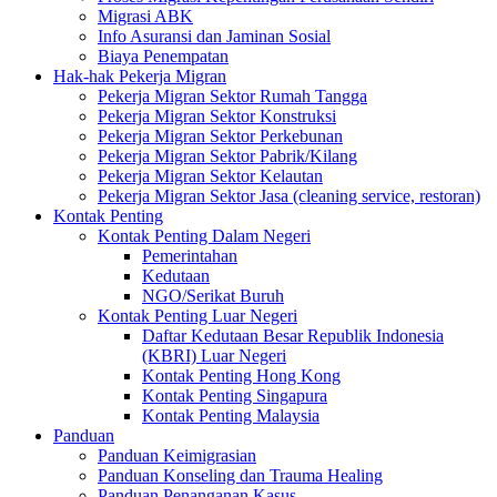
Migrasi ABK
Info Asuransi dan Jaminan Sosial
Biaya Penempatan
Hak-hak Pekerja Migran
Pekerja Migran Sektor Rumah Tangga
Pekerja Migran Sektor Konstruksi
Pekerja Migran Sektor Perkebunan
Pekerja Migran Sektor Pabrik/Kilang
Pekerja Migran Sektor Kelautan
Pekerja Migran Sektor Jasa (cleaning service, restoran)
Kontak Penting
Kontak Penting Dalam Negeri
Pemerintahan
Kedutaan
NGO/Serikat Buruh
Kontak Penting Luar Negeri
Daftar Kedutaan Besar Republik Indonesia
(KBRI) Luar Negeri
Kontak Penting Hong Kong
Kontak Penting Singapura
Kontak Penting Malaysia
Panduan
Panduan Keimigrasian
Panduan Konseling dan Trauma Healing
Panduan Penanganan Kasus