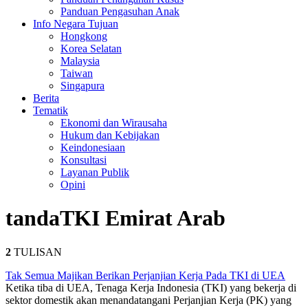
Panduan Pengasuhan Anak
Info Negara Tujuan
Hongkong
Korea Selatan
Malaysia
Taiwan
Singapura
Berita
Tematik
Ekonomi dan Wirausaha
Hukum dan Kebijakan
Keindonesiaan
Konsultasi
Layanan Publik
Opini
tanda
TKI Emirat Arab
2
TULISAN
Tak Semua Majikan Berikan Perjanjian Kerja Pada TKI di UEA
Ketika tiba di UEA, Tenaga Kerja Indonesia (TKI) yang bekerja di
sektor domestik akan menandatangani Perjanjian Kerja (PK) yang