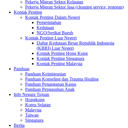
Pekerja Migran Sektor Kelautan
Pekerja Migran Sektor Jasa (cleaning service, restoran)
Kontak Penting
Kontak Penting Dalam Negeri
Pemerintahan
Kedutaan
NGO/Serikat Buruh
Kontak Penting Luar Negeri
Daftar Kedutaan Besar Republik Indonesia
(KBRI) Luar Negeri
Kontak Penting Hong Kong
Kontak Penting Singapura
Kontak Penting Malaysia
Panduan
Panduan Keimigrasian
Panduan Konseling dan Trauma Healing
Panduan Penanganan Kasus
Panduan Pengasuhan Anak
Info Negara Tujuan
Hongkong
Korea Selatan
Malaysia
Taiwan
Singapura
Berita