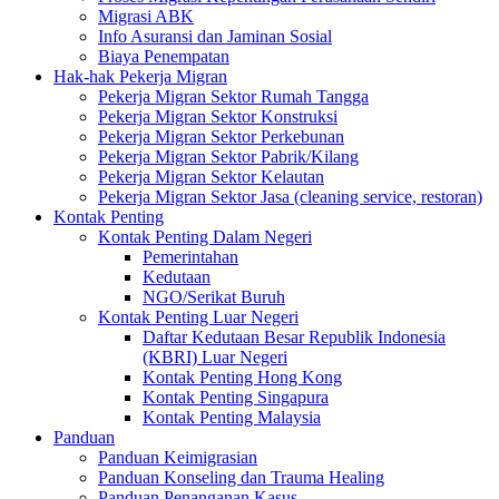
Migrasi ABK
Info Asuransi dan Jaminan Sosial
Biaya Penempatan
Hak-hak Pekerja Migran
Pekerja Migran Sektor Rumah Tangga
Pekerja Migran Sektor Konstruksi
Pekerja Migran Sektor Perkebunan
Pekerja Migran Sektor Pabrik/Kilang
Pekerja Migran Sektor Kelautan
Pekerja Migran Sektor Jasa (cleaning service, restoran)
Kontak Penting
Kontak Penting Dalam Negeri
Pemerintahan
Kedutaan
NGO/Serikat Buruh
Kontak Penting Luar Negeri
Daftar Kedutaan Besar Republik Indonesia
(KBRI) Luar Negeri
Kontak Penting Hong Kong
Kontak Penting Singapura
Kontak Penting Malaysia
Panduan
Panduan Keimigrasian
Panduan Konseling dan Trauma Healing
Panduan Penanganan Kasus