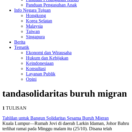
Panduan Pengasuhan Anak
Info Negara Tujuan
Hongkong
Korea Selatan
Malaysia
Taiwan
Singapura
Berita
Tematik
Ekonomi dan Wirausaha
Hukum dan Kebijakan
Keindonesiaan
Konsultasi
Layanan Publik
Opini
tanda
solidaritas buruh migran
1
TULISAN
Tahlilan untuk Bangun Solidaritas Sesama Buruh Migran
Kuala Lumpur—Rumah Jovi di daerah Larkin Idaman, Johor Bahru
terlihat ramai pada Minggu malam itu (25/10). Disana telah