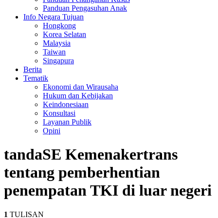
Panduan Pengasuhan Anak
Info Negara Tujuan
Hongkong
Korea Selatan
Malaysia
Taiwan
Singapura
Berita
Tematik
Ekonomi dan Wirausaha
Hukum dan Kebijakan
Keindonesiaan
Konsultasi
Layanan Publik
Opini
tanda
SE Kemenakertrans
tentang pemberhentian
penempatan TKI di luar negeri
1
TULISAN