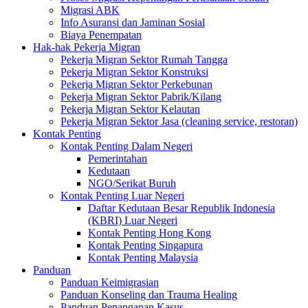
Migrasi ABK
Info Asuransi dan Jaminan Sosial
Biaya Penempatan
Hak-hak Pekerja Migran
Pekerja Migran Sektor Rumah Tangga
Pekerja Migran Sektor Konstruksi
Pekerja Migran Sektor Perkebunan
Pekerja Migran Sektor Pabrik/Kilang
Pekerja Migran Sektor Kelautan
Pekerja Migran Sektor Jasa (cleaning service, restoran)
Kontak Penting
Kontak Penting Dalam Negeri
Pemerintahan
Kedutaan
NGO/Serikat Buruh
Kontak Penting Luar Negeri
Daftar Kedutaan Besar Republik Indonesia
(KBRI) Luar Negeri
Kontak Penting Hong Kong
Kontak Penting Singapura
Kontak Penting Malaysia
Panduan
Panduan Keimigrasian
Panduan Konseling dan Trauma Healing
Panduan Penanganan Kasus