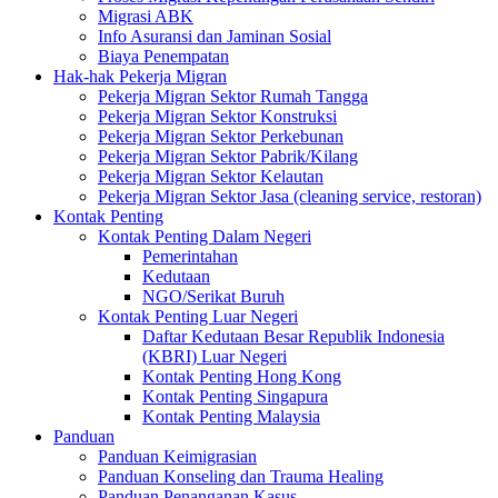
Migrasi ABK
Info Asuransi dan Jaminan Sosial
Biaya Penempatan
Hak-hak Pekerja Migran
Pekerja Migran Sektor Rumah Tangga
Pekerja Migran Sektor Konstruksi
Pekerja Migran Sektor Perkebunan
Pekerja Migran Sektor Pabrik/Kilang
Pekerja Migran Sektor Kelautan
Pekerja Migran Sektor Jasa (cleaning service, restoran)
Kontak Penting
Kontak Penting Dalam Negeri
Pemerintahan
Kedutaan
NGO/Serikat Buruh
Kontak Penting Luar Negeri
Daftar Kedutaan Besar Republik Indonesia
(KBRI) Luar Negeri
Kontak Penting Hong Kong
Kontak Penting Singapura
Kontak Penting Malaysia
Panduan
Panduan Keimigrasian
Panduan Konseling dan Trauma Healing
Panduan Penanganan Kasus