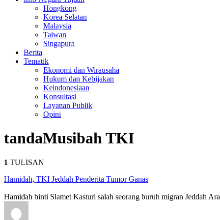
Hongkong
Korea Selatan
Malaysia
Taiwan
Singapura
Berita
Tematik
Ekonomi dan Wirausaha
Hukum dan Kebijakan
Keindonesiaan
Konsultasi
Layanan Publik
Opini
tanda
Musibah TKI
1
TULISAN
Hamidah, TKI Jeddah Penderita Tumor Ganas
Hamidah binti Slamet Kasturi salah seorang buruh migran Jeddah A