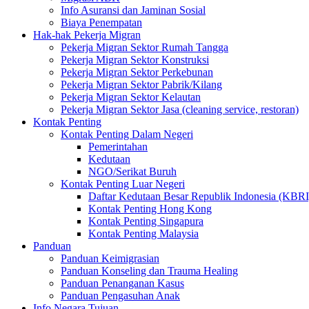
Info Asuransi dan Jaminan Sosial
Biaya Penempatan
Hak-hak Pekerja Migran
Pekerja Migran Sektor Rumah Tangga
Pekerja Migran Sektor Konstruksi
Pekerja Migran Sektor Perkebunan
Pekerja Migran Sektor Pabrik/Kilang
Pekerja Migran Sektor Kelautan
Pekerja Migran Sektor Jasa (cleaning service, restoran)
Kontak Penting
Kontak Penting Dalam Negeri
Pemerintahan
Kedutaan
NGO/Serikat Buruh
Kontak Penting Luar Negeri
Daftar Kedutaan Besar Republik Indonesia (KBRI
Kontak Penting Hong Kong
Kontak Penting Singapura
Kontak Penting Malaysia
Panduan
Panduan Keimigrasian
Panduan Konseling dan Trauma Healing
Panduan Penanganan Kasus
Panduan Pengasuhan Anak
Info Negara Tujuan