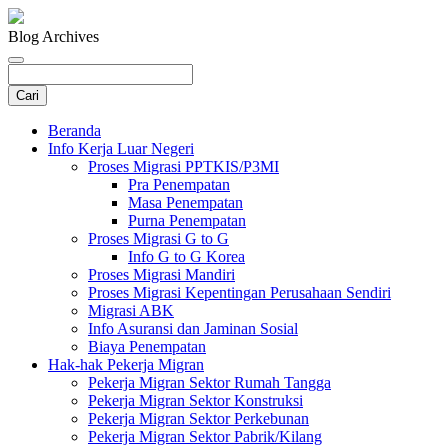
Blog Archives
Beranda
Info Kerja Luar Negeri
Proses Migrasi PPTKIS/P3MI
Pra Penempatan
Masa Penempatan
Purna Penempatan
Proses Migrasi G to G
Info G to G Korea
Proses Migrasi Mandiri
Proses Migrasi Kepentingan Perusahaan Sendiri
Migrasi ABK
Info Asuransi dan Jaminan Sosial
Biaya Penempatan
Hak-hak Pekerja Migran
Pekerja Migran Sektor Rumah Tangga
Pekerja Migran Sektor Konstruksi
Pekerja Migran Sektor Perkebunan
Pekerja Migran Sektor Pabrik/Kilang