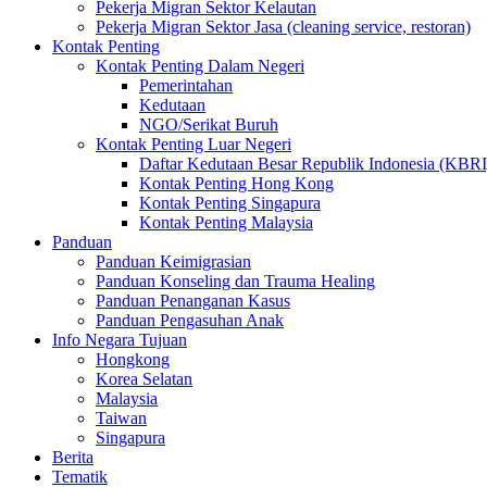
Pekerja Migran Sektor Kelautan
Pekerja Migran Sektor Jasa (cleaning service, restoran)
Kontak Penting
Kontak Penting Dalam Negeri
Pemerintahan
Kedutaan
NGO/Serikat Buruh
Kontak Penting Luar Negeri
Daftar Kedutaan Besar Republik Indonesia (KBRI
Kontak Penting Hong Kong
Kontak Penting Singapura
Kontak Penting Malaysia
Panduan
Panduan Keimigrasian
Panduan Konseling dan Trauma Healing
Panduan Penanganan Kasus
Panduan Pengasuhan Anak
Info Negara Tujuan
Hongkong
Korea Selatan
Malaysia
Taiwan
Singapura
Berita
Tematik