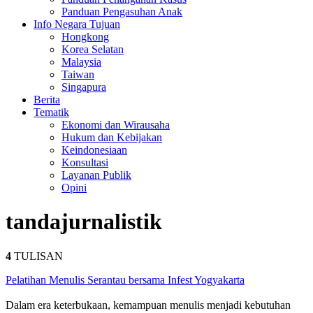
Panduan Pengasuhan Anak
Info Negara Tujuan
Hongkong
Korea Selatan
Malaysia
Taiwan
Singapura
Berita
Tematik
Ekonomi dan Wirausaha
Hukum dan Kebijakan
Keindonesiaan
Konsultasi
Layanan Publik
Opini
tanda
jurnalistik
4
TULISAN
Pelatihan Menulis Serantau bersama Infest Yogyakarta
Dalam era keterbukaan, kemampuan menulis menjadi kebutuhan