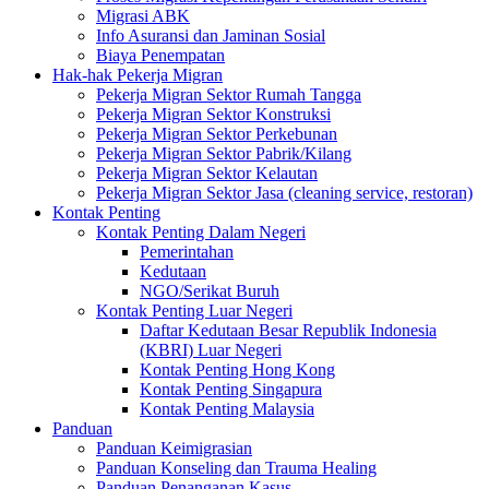
Migrasi ABK
Info Asuransi dan Jaminan Sosial
Biaya Penempatan
Hak-hak Pekerja Migran
Pekerja Migran Sektor Rumah Tangga
Pekerja Migran Sektor Konstruksi
Pekerja Migran Sektor Perkebunan
Pekerja Migran Sektor Pabrik/Kilang
Pekerja Migran Sektor Kelautan
Pekerja Migran Sektor Jasa (cleaning service, restoran)
Kontak Penting
Kontak Penting Dalam Negeri
Pemerintahan
Kedutaan
NGO/Serikat Buruh
Kontak Penting Luar Negeri
Daftar Kedutaan Besar Republik Indonesia
(KBRI) Luar Negeri
Kontak Penting Hong Kong
Kontak Penting Singapura
Kontak Penting Malaysia
Panduan
Panduan Keimigrasian
Panduan Konseling dan Trauma Healing
Panduan Penanganan Kasus