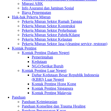
Migrasi ABK
Info Asuransi dan Jaminan Sosial
Biaya Penempatan
Hak-hak Pekerja Migran
Pekerja Migran Sektor Rumah Tangga
Pekerja Migran Sektor Konstruksi
Pekerja Migran Sektor Perkebunan
Pekerja Migran Sektor Pabrik/Kilang
Pekerja Migran Sektor Kelautan
Pekerja Migran Sektor Jasa (cleaning service, restoran)
Kontak Penting
Kontak Penting Dalam Negeri
Pemerintahan
Kedutaan
NGO/Serikat Buruh
Kontak Penting Luar Negeri
Daftar Kedutaan Besar Republik Indonesia
(KBRI) Luar Negeri
Kontak Penting Hong Kong
Kontak Penting Singapura
Kontak Penting Malaysia
Panduan
Panduan Keimigrasian
Panduan Konseling dan Trauma Healing
Panduan Penanganan Kasus