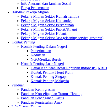
Info Asuransi dan Jaminan Sosial
Biaya Penempatan
Hak-hak Pekerja Migran
Pekerja Migran Sektor Rumah Tangga
Pekerja Migran Sektor Konstruksi
Pekerja Migran Sektor Perkebunan
Pekerja Migran Sektor Pabrik/Kilang
Pekerja Migran Sektor Kelautan
Pekerja Migran Sektor Jasa (cleaning service, restoran)
Kontak Penting
Kontak Penting Dalam Negeri
Pemerintahan
Kedutaan
NGO/Serikat Buruh
Kontak Penting Luar Negeri
Daftar Kedutaan Besar Republik Indonesia (KBRI
Kontak Penting Hong Kong
Kontak Penting Singapura
Kontak Penting Malaysia
Panduan
Panduan Keimigrasian
Panduan Konseling dan Trauma Healing
Panduan Penanganan Kasus
Panduan Pengasuhan Anak
Info Negara Tujuan