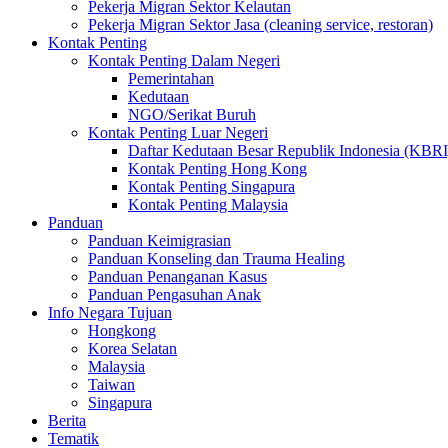
Pekerja Migran Sektor Kelautan
Pekerja Migran Sektor Jasa (cleaning service, restoran)
Kontak Penting
Kontak Penting Dalam Negeri
Pemerintahan
Kedutaan
NGO/Serikat Buruh
Kontak Penting Luar Negeri
Daftar Kedutaan Besar Republik Indonesia (KBRI
Kontak Penting Hong Kong
Kontak Penting Singapura
Kontak Penting Malaysia
Panduan
Panduan Keimigrasian
Panduan Konseling dan Trauma Healing
Panduan Penanganan Kasus
Panduan Pengasuhan Anak
Info Negara Tujuan
Hongkong
Korea Selatan
Malaysia
Taiwan
Singapura
Berita
Tematik