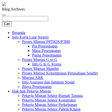
Blog Archives
Beranda
Info Kerja Luar Negeri
Proses Migrasi PPTKIS/P3MI
Pra Penempatan
Masa Penempatan
Purna Penempatan
Proses Migrasi G to G
Info G to G Korea
Proses Migrasi Mandiri
Proses Migrasi Kepentingan Perusahaan Sendiri
Migrasi ABK
Info Asuransi dan Jaminan Sosial
Biaya Penempatan
Hak-hak Pekerja Migran
Pekerja Migran Sektor Rumah Tangga
Pekerja Migran Sektor Konstruksi
Pekerja Migran Sektor Perkebunan
Pekerja Migran Sektor Pabrik/Kilang