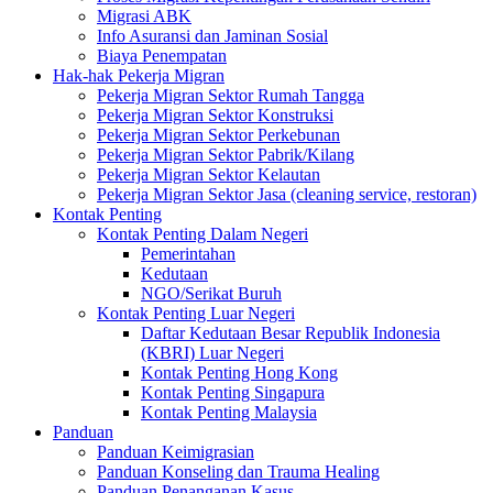
Migrasi ABK
Info Asuransi dan Jaminan Sosial
Biaya Penempatan
Hak-hak Pekerja Migran
Pekerja Migran Sektor Rumah Tangga
Pekerja Migran Sektor Konstruksi
Pekerja Migran Sektor Perkebunan
Pekerja Migran Sektor Pabrik/Kilang
Pekerja Migran Sektor Kelautan
Pekerja Migran Sektor Jasa (cleaning service, restoran)
Kontak Penting
Kontak Penting Dalam Negeri
Pemerintahan
Kedutaan
NGO/Serikat Buruh
Kontak Penting Luar Negeri
Daftar Kedutaan Besar Republik Indonesia
(KBRI) Luar Negeri
Kontak Penting Hong Kong
Kontak Penting Singapura
Kontak Penting Malaysia
Panduan
Panduan Keimigrasian
Panduan Konseling dan Trauma Healing
Panduan Penanganan Kasus