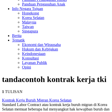
Panduan Pengasuhan Anak
Info Negara Tujuan
Hongkong
Korea Selatan
Malaysia
Taiwan
Singapura
Berita
Tematik
Ekonomi dan Wirausaha
Hukum dan Kebijakan
Keindonesiaan
Konsultasi
Layanan Publik
Opini
tanda
contoh kontrak kerja tki
1
TULISAN
Kontrak Kerja Buruh Migran Korea Selatan
Standard Labor Contract atau kontrak kerja buruh migran di Korea
Selatan memuat beberapa hal menyangkut hak kewajiban buruh dan