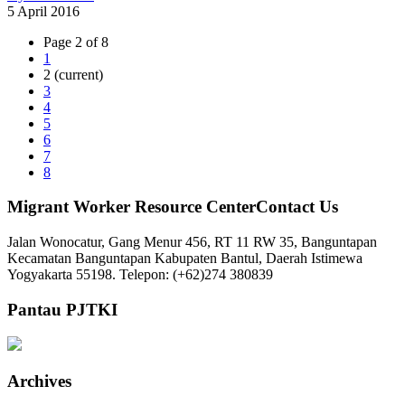
5 April 2016
Page 2 of 8
1
2
(current)
3
4
5
6
7
8
Migrant Worker Resource CenterContact Us
Jalan Wonocatur, Gang Menur 456, RT 11 RW 35, Banguntapan
Kecamatan Banguntapan Kabupaten Bantul, Daerah Istimewa
Yogyakarta 55198. Telepon: (+62)274 380839
Pantau PJTKI
Archives