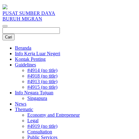
PUSAT SUMBER DAYA
BURUH MIGRAN
Beranda
Info Kerja Luar Negeri
Kontak Penting
Guidelines
#4914 (no title)
#4918 (no title)
#4913 (no title)
#4915 (no title)
Info Negara Tujuan
Singapura
News
Thematic
Economy and Entrepeneur
Legal
#4919 (no title)
Consultation
Public Services