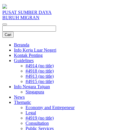
PUSAT SUMBER DAYA
BURUH MIGRAN
Beranda
Info Kerja Luar Negeri
Kontak Penting
Guidelines
#4914 (no title)
#4918 (no title)
#4913 (no title)
#4915 (no title)
Info Negara Tujuan
Singapura
News
Thematic
Economy and Entrepeneur
Legal
#4919 (no title)
Consultation
Public Services