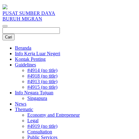
PUSAT SUMBER DAYA
BURUH MIGRAN
Beranda
Info Kerja Luar Negeri
Kontak Penting
Guidelines
#4914 (no title)
#4918 (no title)
#4913 (no title)
#4915 (no title)
Info Negara Tujuan
Singapura
News
Thematic
Economy and Entrepeneur
Legal
#4919 (no title)
Consultation
Public Services