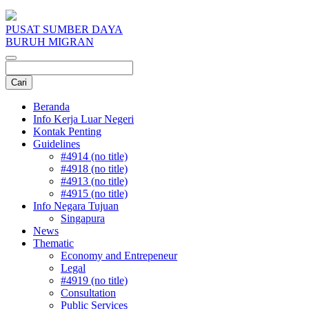
PUSAT SUMBER DAYA
BURUH MIGRAN
Beranda
Info Kerja Luar Negeri
Kontak Penting
Guidelines
#4914 (no title)
#4918 (no title)
#4913 (no title)
#4915 (no title)
Info Negara Tujuan
Singapura
News
Thematic
Economy and Entrepeneur
Legal
#4919 (no title)
Consultation
Public Services