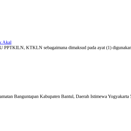
k Akal
2) UU PPTKILN, KTKLN sebagaimana dimaksud pada ayat (1) digunakan 
matan Banguntapan Kabupaten Bantul, Daerah Istimewa Yogyakarta 