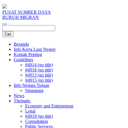
PUSAT SUMBER DAYA
BURUH MIGRAN
Beranda
Info Kerja Luar Negeri
Kontak Penting
Guidelines
#4914 (no title)
#4918 (no title)
#4913 (no title)
#4915 (no title)
Info Negara Tujuan
Singapura
News
Thematic
Economy and Entrepeneur
Legal
#4919 (no title)
Consultation
Public Services